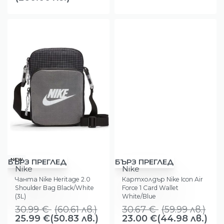
-16%
-25%
NEW
БЪРЗ ПРЕГЛЕД
БЪРЗ ПРЕГЛЕД
Nike
Nike
Чанта Nike Heritage 2.0
Картхолдър Nike Icon Air
Shoulder Bag Black/White
Force 1 Card Wallet
(3L)
White/Blue
30.99
€
(
60.61
лв.
)
30.67
€
(
59.99
лв.
)
25.99
€
(50.83 лв.)
23.00
€
(44.98 лв.)