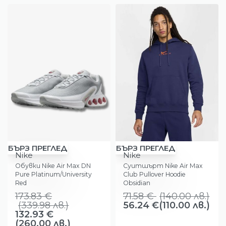
-24%
-21%
БЪРЗ ПРЕГЛЕД
БЪРЗ ПРЕГЛЕД
Nike
Nike
Обувки Nike Air Max DN
Суитшърт Nike Air Max
Pure Platinum/University
Club Pullover Hoodie
Red
Obsidian
173.83
€
71.58
€
(
140.00
лв.
)
(
339.98
лв.
)
56.24
€
(110.00 лв.)
132.93
€
(260.00 лв.)