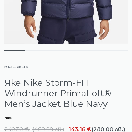
МЪЖЕ
›
ЯКЕТА
Яке Nike Storm-FIT
Windrunner PrimaLoft®
Men’s Jacket Blue Navy
Nike
240.30
€
(
469.99
лв.
)
143.16
€
(280.00 лв.)