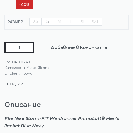
-40%
XS
S
M
L
XL
XXL
РАЗМЕР
Добавяне в количката
DR9605-410
Категории:
Мъже
,
Якета
Етикет:
Промо
СПОДЕЛИ
Описание
Яке Nike Storm-FIT Windrunner PrimaLoft® Men’s
Jacket Blue Navy