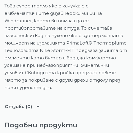
Това супер топло яке с качулка е с
емблематичните дизайнерски линии на
Windrunner, което ви помага да се
противопоставите на студа. То съчетава
класическия вид на пухено яке с изотермичната
мощност на изолацията PrimaLoft® Thermoplume.
Технологията Nike Storm-FIT предлага защита от
елементи като вятър и вода, за комфортно
усещане при неблагоприятни климатични
условия. Свободната кройка предлага повече
място за покриване с други дрехи отдолу през
по-студените дни.
Отзиви (0)
Подобни продукти