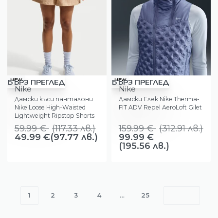
-17%
-38%
NEW
NEW
БЪРЗ ПРЕГЛЕД
БЪРЗ ПРЕГЛЕД
Nike
Nike
Дамски къси панталони
Дамски Елек Nike Therma-
Nike Loose High-Waisted
FIT ADV Repel AeroLoft Gilet
Lightweight Ripstop Shorts
59.99
€
(
117.33
лв.
)
159.99
€
(
312.91
лв.
)
49.99
€
(97.77 лв.)
99.99
€
(195.56 лв.)
1
2
3
4
…
25