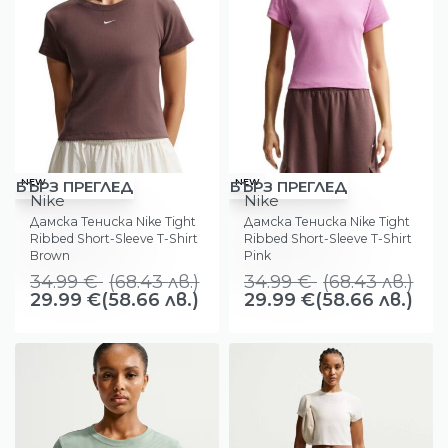
-14%
-14%
NEW
NEW
БЪРЗ ПРЕГЛЕД
БЪРЗ ПРЕГЛЕД
Nike
Nike
Дамска Тениска Nike Tight
Дамска Тениска Nike Tight
Ribbed Short-Sleeve T-Shirt
Ribbed Short-Sleeve T-Shirt
Brown
Pink
34.99
€
(
68.43
лв.
)
34.99
€
(
68.43
лв.
)
29.99
€
(58.66 лв.)
29.99
€
(58.66 лв.)