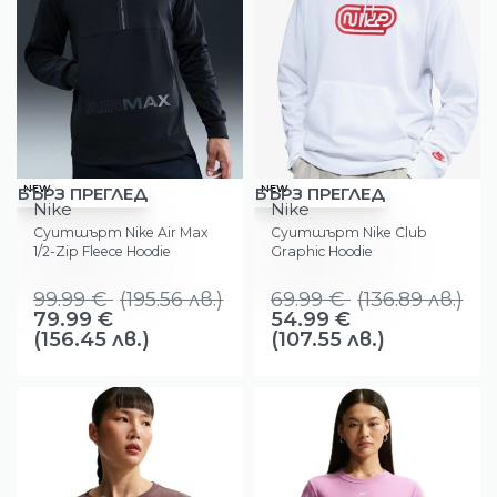
-20%
-21%
NEW
NEW
БЪРЗ ПРЕГЛЕД
БЪРЗ ПРЕГЛЕД
Nike
Nike
Суитшърт Nike Air Max
Суитшърт Nike Club
1/2-Zip Fleece Hoodie
Graphic Hoodie
99.99
€
(
195.56
лв.
)
69.99
€
(
136.89
лв.
)
79.99
€
54.99
€
(156.45 лв.)
(107.55 лв.)