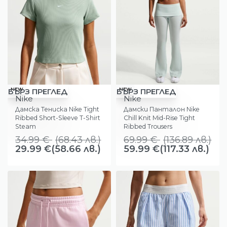
-14%
-14%
NEW
NEW
БЪРЗ ПРЕГЛЕД
БЪРЗ ПРЕГЛЕД
Nike
Nike
Дамска Тениска Nike Tight
Дамски Панталон Nike
Ribbed Short-Sleeve T-Shirt
Chill Knit Mid-Rise Tight
Steam
Ribbed Trousers
34.99
€
(
68.43
лв.
)
69.99
€
(
136.89
лв.
)
29.99
€
(58.66 лв.)
59.99
€
(117.33 лв.)