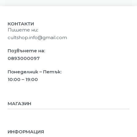
КОНТАКТИ
Пишете ни
:
cultshop.info@gmail.com
Позвънете на:
0893000097
Понеделник – Петък:
10:00 – 19:00
МАГАЗИН
Мъже
Жени
Деца
ИНФОРМАЦИЯ
Ново