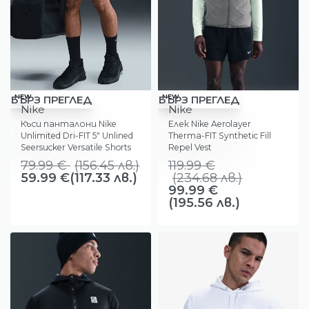
-25%
-17%
NEW
NEW
БЪРЗ ПРЕГЛЕД
БЪРЗ ПРЕГЛЕД
Nike
Nike
Къси панталони Nike
Елек Nike Aerolayer
Unlimited Dri-FIT 5″ Unlined
Therma-FIT Synthetic Fill
Seersucker Versatile Shorts
Repel Vest
Black
79.99
€
(
156.45
лв.
)
119.99
€
59.99
€
(117.33 лв.)
(
234.68
лв.
)
99.99
€
(195.56 лв.)