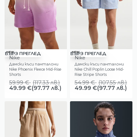
-17%
-9%
NEW
NEW
БЪРЗ ПРЕГЛЕД
БЪРЗ ПРЕГЛЕД
Nike
Nike
Дамски къси панталони
Дамски къси панталони
Nike Phoenix Fleece Mid-Rise
Nike Chill Poplin Loose Mid-
Shorts
Rise Stripe Shorts
59.99
€
(
117.33
лв.
)
54.99
€
(
107.55
лв.
)
49.99
€
(97.77 лв.)
49.99
€
(97.77 лв.)