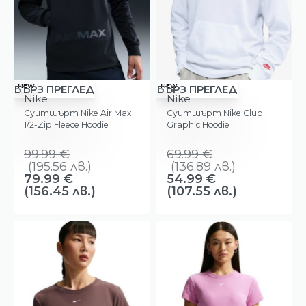
-20%
-21%
NEW
NEW
БЪРЗ ПРЕГЛЕД
БЪРЗ ПРЕГЛЕД
Nike
Nike
Суитшърт Nike Air Max
Суитшърт Nike Club
1/2-Zip Fleece Hoodie
Graphic Hoodie
99.99
€
69.99
€
(
195.56
лв.
)
(
136.89
лв.
)
79.99
€
54.99
€
(156.45 лв.)
(107.55 лв.)