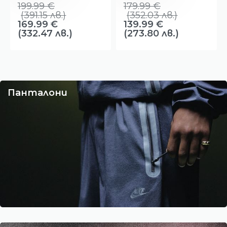
189.99
€
219.99
€
(
371.59
лв.
)
(
430.26
лв.
)
179.99
€
179.99
€
(352.03 лв.)
(352.03 лв.)
Панталони