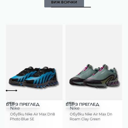
ВИЖ ВСИЧКИ
-5%
-18%
NEW
NEW
БЪРЗ ПРЕГЛЕД
БЪРЗ ПРЕГЛЕД
Nike
Nike
Обувки Nike Air Max 95 OG
Обувки Nike Pegasus
Big Bubble Electric Green
Premium Black/Metallic
Silver