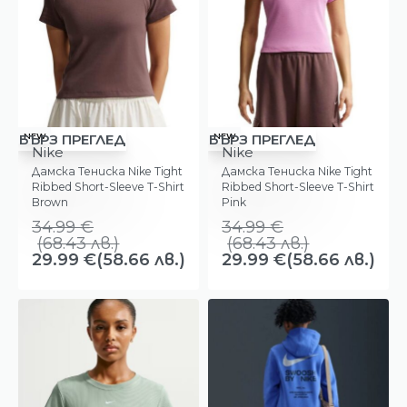
-14%
-14%
NEW
NEW
БЪРЗ ПРЕГЛЕД
БЪРЗ ПРЕГЛЕД
Nike
Nike
Дамска Тениска Nike Tight
Дамска Тениска Nike Tight
Ribbed Short-Sleeve T-Shirt
Ribbed Short-Sleeve T-Shirt
Brown
Pink
34.99
€
34.99
€
(
68.43
лв.
)
(
68.43
лв.
)
29.99
€
(58.66 лв.)
29.99
€
(58.66 лв.)