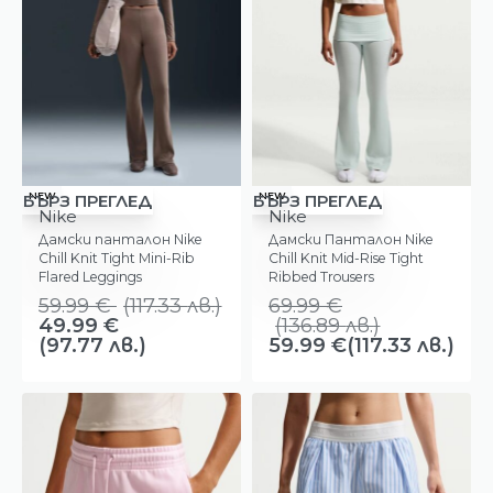
-17%
-14%
NEW
NEW
БЪРЗ ПРЕГЛЕД
БЪРЗ ПРЕГЛЕД
Nike
Nike
Дамски панталон Nike
Дамски Панталон Nike
Chill Knit Tight Mini-Rib
Chill Knit Mid-Rise Tight
Flared Leggings
Ribbed Trousers
59.99
€
(
117.33
лв.
)
69.99
€
49.99
€
(
136.89
лв.
)
(97.77 лв.)
59.99
€
(117.33 лв.)