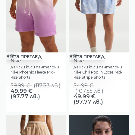
-17%
-9%
NEW
NEW
БЪРЗ ПРЕГЛЕД
БЪРЗ ПРЕГЛЕД
Nike
Nike
Дамски къси панталони
Дамски къси панталони
Nike Phoenix Fleece Mid-
Nike Chill Poplin Loose Mid-
Rise Shorts
Rise Stripe Shorts
59.99
€
(
117.33
лв.
)
54.99
€
49.99
€
(
107.55
лв.
)
(97.77 лв.)
49.99
€
(97.77 лв.)