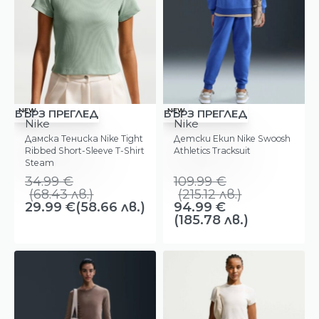
-14%
-14%
NEW
NEW
БЪРЗ ПРЕГЛЕД
БЪРЗ ПРЕГЛЕД
Nike
Nike
Дамска Тениска Nike Tight
Детски Екип Nike Swoosh
Ribbed Short-Sleeve T-Shirt
Athletics Tracksuit
Steam
34.99
€
109.99
€
(
68.43
лв.
)
(
215.12
лв.
)
29.99
€
(58.66 лв.)
94.99
€
(185.78 лв.)