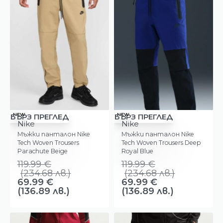
-42%
-42%
NEW
NEW
БЪРЗ ПРЕГЛЕД
БЪРЗ ПРЕГЛЕД
Nike
Nike
Мъжки панталон Nike
Мъжки панталон Nike
Tech Woven Trousers
Tech Woven Trousers Deep
Parachute Beige
Royal Blue
119.99
€
119.99
€
(
234.68
лв.
)
(
234.68
лв.
)
69.99
€
69.99
€
(136.89 лв.)
(136.89 лв.)