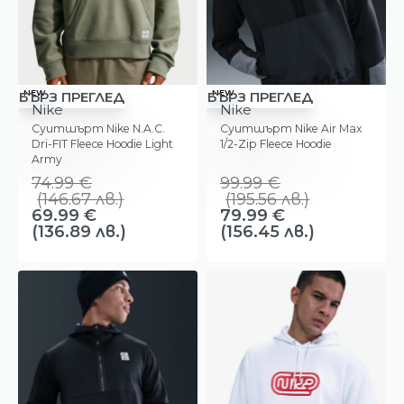
-7%
-20%
NEW
NEW
БЪРЗ ПРЕГЛЕД
БЪРЗ ПРЕГЛЕД
Nike
Nike
Суитшърт Nike N.A.C.
Суитшърт Nike Air Max
Dri-FIT Fleece Hoodie Light
1/2-Zip Fleece Hoodie
Army
74.99
€
99.99
€
(
146.67
лв.
)
(
195.56
лв.
)
69.99
€
79.99
€
(136.89 лв.)
(156.45 лв.)