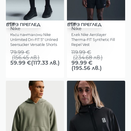
-25%
-17%
NEW
NEW
БЪРЗ ПРЕГЛЕД
БЪРЗ ПРЕГЛЕД
Nike
Nike
Къси панталони Nike
Елек Nike Aerolayer
Unlimited Dri-FIT 5″ Unlined
Therma-FIT Synthetic Fill
Seersucker Versatile Shorts
Repel Vest
Black
79.99
€
119.99
€
(
156.45
лв.
)
(
234.68
лв.
)
59.99
€
(117.33 лв.)
99.99
€
(195.56 лв.)