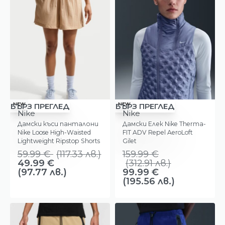
-17%
-38%
NEW
NEW
БЪРЗ ПРЕГЛЕД
БЪРЗ ПРЕГЛЕД
Nike
Nike
Дамски къси панталони
Дамски Елек Nike Therma-
Nike Loose High-Waisted
FIT ADV Repel AeroLoft
Lightweight Ripstop Shorts
Gilet
59.99
€
(
117.33
лв.
)
159.99
€
49.99
€
(
312.91
лв.
)
(97.77 лв.)
99.99
€
(195.56 лв.)