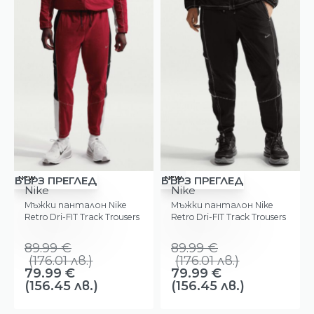
-11%
-11%
NEW
NEW
БЪРЗ ПРЕГЛЕД
БЪРЗ ПРЕГЛЕД
Nike
Nike
Мъжки панталон Nike
Мъжки панталон Nike
Retro Dri-FIT Track Trousers
Retro Dri-FIT Track Trousers
89.99
€
89.99
€
(
176.01
лв.
)
(
176.01
лв.
)
79.99
€
79.99
€
(156.45 лв.)
(156.45 лв.)