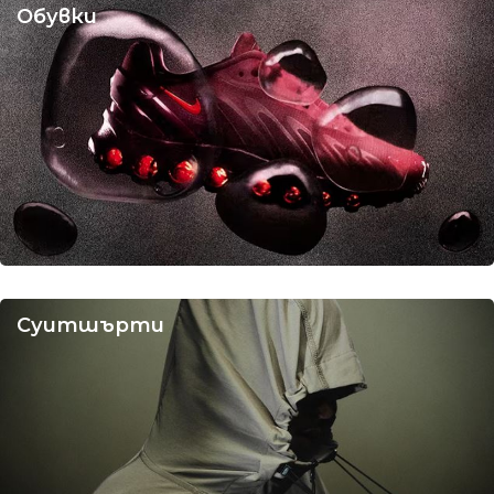
Обувки
Суитшърти