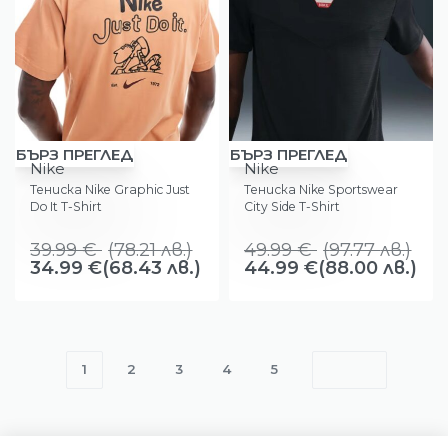
-13%
-10%
БЪРЗ ПРЕГЛЕД
БЪРЗ ПРЕГЛЕД
Nike
Nike
Тениска Nike Graphic Just
Тениска Nike Sportswear
Do It T-Shirt
City Side T-Shirt
39.99
€
(
78.21
лв.
)
49.99
€
(
97.77
лв.
)
34.99
€
(68.43 лв.)
44.99
€
(88.00 лв.)
1
2
3
4
5