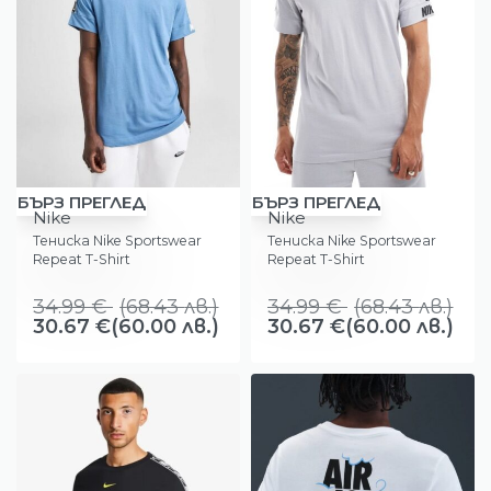
-12%
-12%
БЪРЗ ПРЕГЛЕД
БЪРЗ ПРЕГЛЕД
Nike
Nike
Тениска Nike Sportswear
Тениска Nike Sportswear
Repeat T-Shirt
Repeat T-Shirt
34.99
€
(
68.43
лв.
)
34.99
€
(
68.43
лв.
)
30.67
€
(60.00 лв.)
30.67
€
(60.00 лв.)