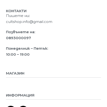
КОНТАКТИ
Пишете ни
:
cultshop.info@gmail.com
Позвънете на:
0893000097
Понеделник – Петък:
10:00 – 19:00
МАГАЗИН
Мъже
Жени
Деца
ИНФОРМАЦИЯ
Ново
Намалени