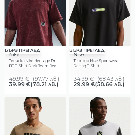
-20%
-14%
БЪРЗ ПРЕГЛЕД
БЪРЗ ПРЕГЛЕД
Nike
Nike
Тениска Nike Heritage Dri-
Тениска Nike Sportswear
FIT T-Shirt Dark Team Red
Racing T-Shirt
49.99
€
(
97.77
лв.
)
34.99
€
(
68.43
лв.
)
39.99
€
(78.21 лв.)
29.99
€
(58.66 лв.)