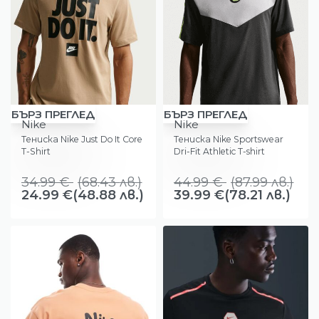
-29%
-11%
БЪРЗ ПРЕГЛЕД
БЪРЗ ПРЕГЛЕД
Nike
Nike
Тениска Nike Just Do It Core
Тениска Nike Sportswear
T-Shirt
Dri-Fit Athletic T-shirt
34.99
€
(
68.43
лв.
)
44.99
€
(
87.99
лв.
)
24.99
€
(48.88 лв.)
39.99
€
(78.21 лв.)