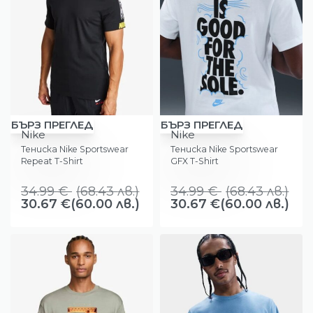
-12%
-12%
БЪРЗ ПРЕГЛЕД
БЪРЗ ПРЕГЛЕД
Nike
Nike
Тениска Nike Sportswear
Тениска Nike Sportswear
Repeat T-Shirt
GFX T-Shirt
34.99
€
(
68.43
лв.
)
34.99
€
(
68.43
лв.
)
30.67
€
(60.00 лв.)
30.67
€
(60.00 лв.)