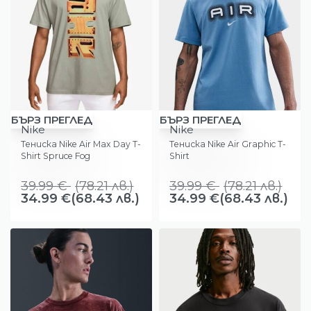
-13%
-13%
БЪРЗ ПРЕГЛЕД
БЪРЗ ПРЕГЛЕД
Nike
Nike
Тениска Nike Air Max Day T-
Тениска Nike Air Graphic T-
Shirt Spruce Fog
Shirt
39.99
€
(
78.21
лв.
)
39.99
€
(
78.21
лв.
)
34.99
€
(68.43 лв.)
34.99
€
(68.43 лв.)