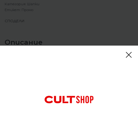
Категория:
Шапки
Етикет:
Промо
СПОДЕЛИ
Описание
Шапка Jordan Club Cap Adjustable Hat Black
Знаеш точно кого представляваш. Увери се, че и
всички останали го правят. Логото на Jumpman
на короната с изпитан във времето дизайн е
вдъхновено от твоя дух на Jordan.
Отзиви (0)