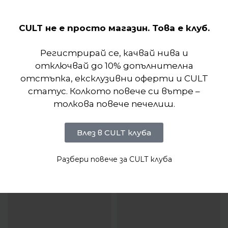
Отзиви (0)
CULT не е просто магазин. Това е клуб.
Регистрирай се, качвай нива и
отключвай до 10% допълнителна
отстъпка, ексклузивни оферти и CULT
статус. Колкото повече си вътре –
толкова повече печелиш.
Влез в CULT клуба
Разбери повече за CULT клуба