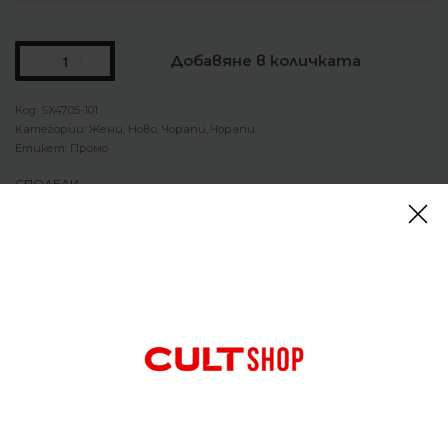
Добавяне в количката
SX4705-101
Категории:
Жени
,
Ново
,
Чорапи
,
Чорапи
Етикет:
Промо
СПОДЕЛИ
Описание
Чорапи Nike Lightweight No Show Socks (3 Pairs)
Изработени от висококачествена мека памучна
материя. Допълнително подсилени в областта
на пръстите и петата. Изключително
подходящи както за спорт, така и за всеки ден.