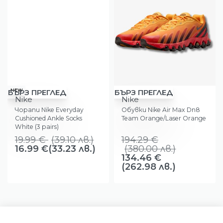
-15%
-31%
NEW
БЪРЗ ПРЕГЛЕД
БЪРЗ ПРЕГЛЕД
Nike
Nike
Чорапи Nike Everyday
Обувки Nike Air Max Dn8
Cushioned Ankle Socks
Team Orange/Laser Orange
White (3 pairs)
19.99
€
(
39.10
лв.
)
194.29
€
16.99
€
(33.23 лв.)
(
380.00
лв.
)
134.46
€
(262.98 лв.)