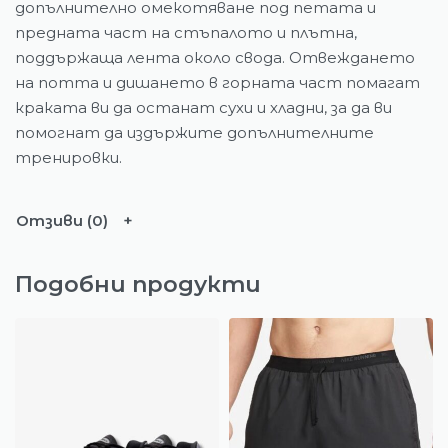
допълнително омекотяване под петата и
предната част на стъпалото и плътна,
поддържаща лента около свода. Отвеждането
на потта и дишането в горната част помагат
краката ви да останат сухи и хладни, за да ви
помогнат да издържите допълнителните
тренировки.
Отзиви (0)
Подобни продукти