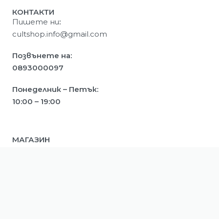
КОНТАКТИ
Пишете ни
:
cultshop.info@gmail.com
Позвънете на:
0893000097
Понеделник – Петък:
10:00 – 19:00
МАГАЗИН
Мъже
Жени
Деца
ИНФОРМАЦИЯ
Ново
Намалени
Условия за ползване