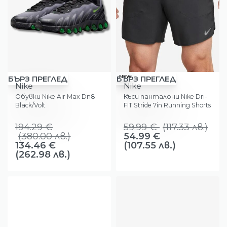
-31%
-17%
NEW
БЪРЗ ПРЕГЛЕД
БЪРЗ ПРЕГЛЕД
Nike
Nike
Обувки Nike Air Max Dn8
Къси панталони Nike Dri-
Black/Volt
FIT Stride 7in Running Shorts
194.29
€
59.99
€
(
117.33
лв.
)
(
380.00
лв.
)
54.99
€
134.46
€
(107.55 лв.)
(262.98 лв.)