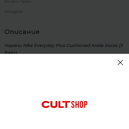
Етикет:
Промо
СПОДЕЛИ
Описание
Чорапи Nike Everyday Plus Cushioned Ankle Socks (3
Pairs)
Чорапите Nike Everyday Plus Cushioned
осигуряват комфорт по време на тренировка.
Допълнително омекотяване под петата и
предната част на стъпалото и плътна
поддържаща лента около свода. Отвеждането
на потта и дишането в горната част помагат
краката ви да останат сухи и хладни, за да ви
помогнат да издържите допълнителните
тренировки.