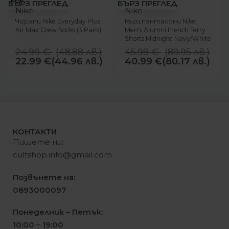
-8%
-11%
NEW
БЪРЗ ПРЕГЛЕД
БЪРЗ ПРЕГЛЕД
Nike
Nike
Чорапи Nike Everyday Plus
Къси панталони Nike
Air Max Crew Socks (3 Pairs)
Men’s Alumni French Terry
Shorts Midnight Navy/White
24.99
€
(
48.88
лв.
)
45.99
€
(
89.95
лв.
)
22.99
€
(44.96 лв.)
40.99
€
(80.17 лв.)
КОНТАКТИ
Пишете ни
:
cultshop.info@gmail.com
Позвънете на:
0893000097
Понеделник – Петък:
10:00 – 19:00