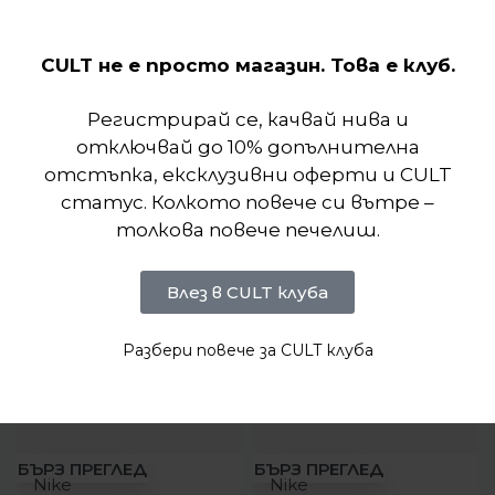
Отзиви (0)
CULT не е просто магазин. Това е клуб.
Подобни продукти
Регистрирай се, качвай нива и
отключвай до 10% допълнителна
отстъпка, ексклузивни оферти и CULT
статус. Колкото повече си вътре –
толкова повече печелиш.
Влез в CULT клуба
Разбери повече за CULT клуба
-31%
-21%
БЪРЗ ПРЕГЛЕД
БЪРЗ ПРЕГЛЕД
Nike
Nike