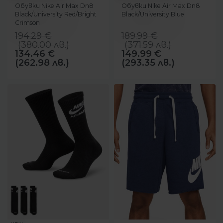
Обувки Nike Air Max Dn8
Обувки Nike Air Max Dn8
Black/University Red/Bright
Black/University Blue
Crimson
194.29
€
189.99
€
(
380.00
лв.
)
(
371.59
лв.
)
134.46
€
149.99
€
(262.98 лв.)
(293.35 лв.)