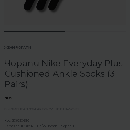
ЖЕНИ
›
ЧОРАПИ
Чорапи Nike Everyday Plus
Cushioned Ankle Socks (3
Pairs)
Nike
В МОМЕНТА ТОЗИ АРТИКУЛ НЕ Е НАЛИЧЕН.
SX6890-995
Категории:
Жени
,
Ново
,
Чорапи
,
Чорапи