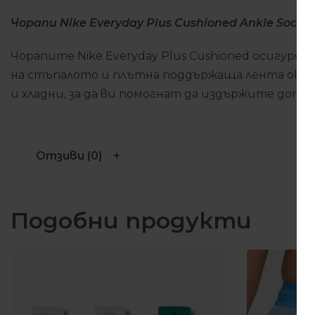
Чорапи Nike Everyday Plus Cushioned Ankle Socks (
Чорапите Nike Everyday Plus Cushioned осигур
на стъпалото и плътна поддържаща лента окол
и хладни, за да ви помогнат да издържите доп
Отзиви (0)
Подобни продукти