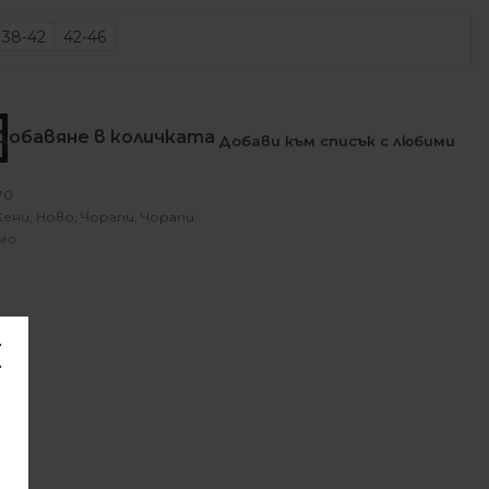
38-42
42-46
Добавяне в количката
Добави към списък с любими
70
ени
,
Ново
,
Чорапи
,
Чорапи
мо
Instagram
Facebook