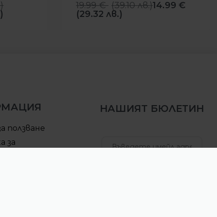
.
)
19.99
€
(
39.10
лв.
)
14.99
€
)
(29.32 лв.)
РМАЦИЯ
НАШИЯТ БЮЛЕТИН
за ползване
а за
елност
за доставка
АБОНИРАЙ СЕ
ра за връщане
б