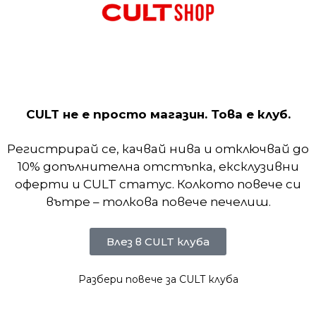
3 Pairs)
яват комфорт по време на тренировка. Допълните
о свода. Отвеждането на потта и дишането в гор
ълнителните тренировки.
CULT не е просто магазин. Това е клуб.
Регистрирай се, качвай нива и отключвай до
10% допълнителна отстъпка, ексклузивни
оферти и CULT статус. Колкото повече си
вътре – толкова повече печелиш.
Влез в CULT клуба
Разбери повече за CULT клуба