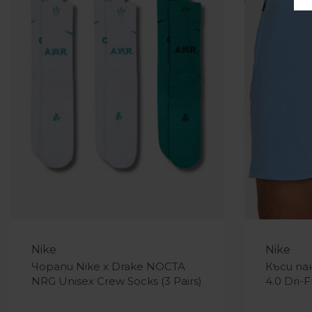
-20%
-14%
Nike
Nike
Чорапи Nike x Drake NOCTA
Къси па
NRG Unisex Crew Socks (3 Pairs)
4.0 Dri-F