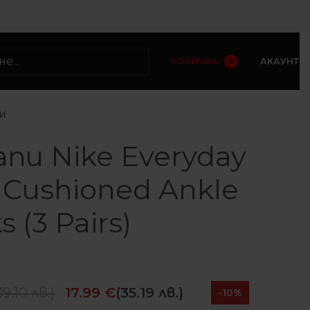
КОЛИЧКА
АКАУНТ
0
И
пи Nike Everyday
 Cushioned Ankle
s (3 Pairs)
39.10
лв.
)
17.99
€
(35.19 лв.)
-10%