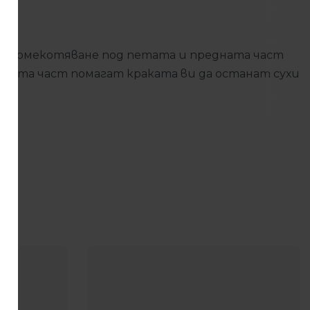
Следвайте ни
лно омекотяване под петата и предната част
ната част помагат краката ви да останат сухи