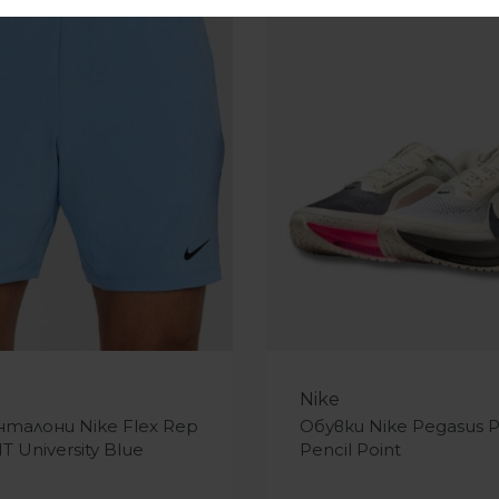
-18%
Nike
нталони Nike Flex Rep
Обувки Nike Pegasus 
IT University Blue
Pencil Point