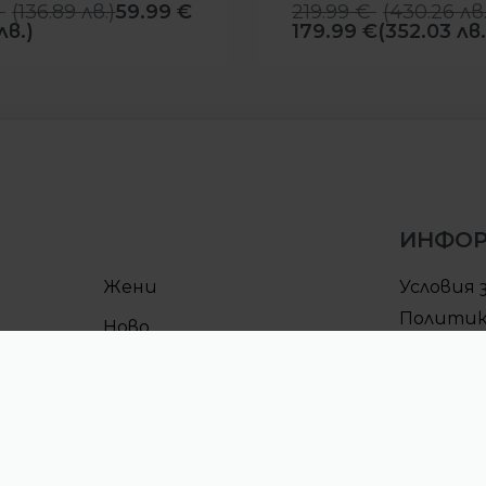
(
136.89
лв.
)
59.99
€
219.99
€
(
430.26
лв
лв.)
179.99
€
(352.03 лв.
ИНФО
Жени
Условия 
Политик
Ново
поверит
Условия 
Процеду
CULT клу