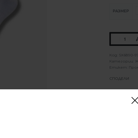
РАЗМЕР
SX6890-9
Категории:
Ж
Етикет:
Про
СПОДЕЛИ