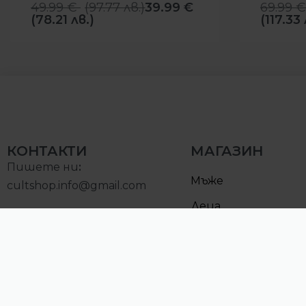
49.99
€
(
97.77
лв.
)
39.99
€
69.99
€
(78.21 лв.)
(117.33 
КОНТАКТИ
МАГАЗИН
Пишете ни
:
Мъже
cultshop.info@gmail.com
Деца
Позвънете на:
Намалени
0893000097
Понеделник – Петък:
10:00 – 19:00