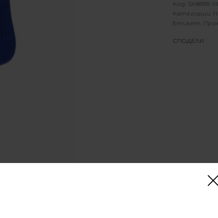
SX6888-9
Категории:
Н
Етикет:
Про
СПОДЕЛИ