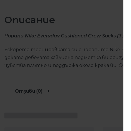
Описание
Чорапи Nike Everyday Cushioned Crew Socks (3 pai
Ускорете тренировката си с чорапите Nike Ever
докато дебелата хавлиена подметка ви осигур
чувства плътно и поддържа около крака ви. Опак
Отзиви (0)