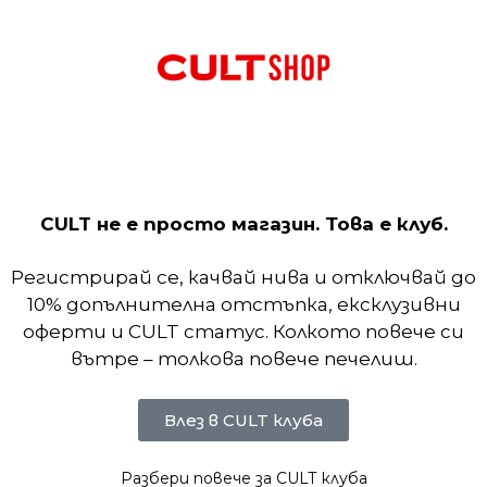
rs)
yday Cushioned. Технологията за отвеждане на пот
ява комфорт при тези интензивни повдигания и 
CULT не е просто магазин. Това е клуб.
овка от 3 чифта означава, че винаги имате резерв
Регистрирай се, качвай нива и отключвай до
10% допълнителна отстъпка, ексклузивни
оферти и CULT статус. Колкото повече си
вътре – толкова повече печелиш.
Влез в CULT клуба
Разбери повече за CULT клуба