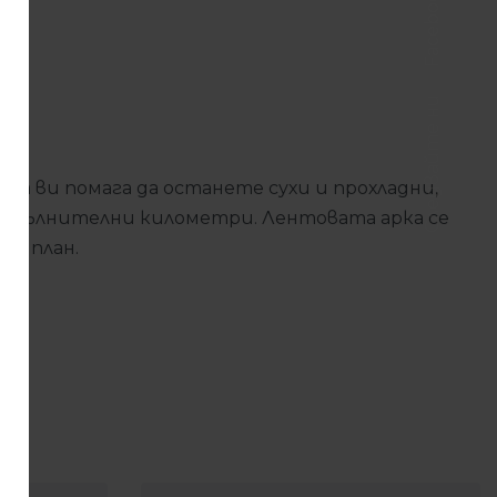
Facebook
Следвайте ни
та ви помага да останете сухи и прохладни,
допълнителни километри. Лентовата арка се
ен план.