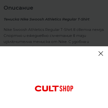
Описание
Тениска Nike Swoosh Athletics Regular T-Shirt
Nike Swoosh Athletics Regular T-Shirt в светла пемза.
Спортно и ежедневно съчетание в тази
изключителна тениска от Nike. С удобна и
еластична ребрена яка с кръгло деколте, която
въвежда гъвкавост в ежедневното ви въртене,
прав подгъв, контрастно лого Nike в центъра на
гърдите и огромен Swoosh и текстов печат на
обратната страна. Стандартна тениска,
която може да се носи самостоятелно или като
част от слой.