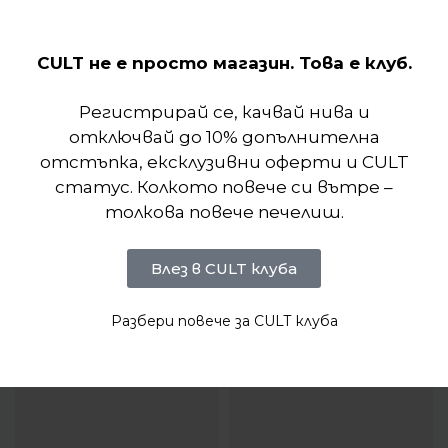
Отзиви (0)
CULT не е просто магазин. Това е клуб.
Регистрирай се, качвай нива и
отключвай до 10% допълнителна
отстъпка, ексклузивни оферти и CULT
статус. Колкото повече си вътре –
толкова повече печелиш.
Влез в CULT клуба
Разбери повече за CULT клуба