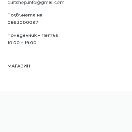
cultshop.info@gmail.com
Позвънете на:
0893000097
Понеделник – Петък:
10:00 – 19:00
МАГАЗИН
Мъже
Жени
Деца
ИНФОРМАЦИЯ
Ново
Намалени
Условия за ползване
Политика за поверителност
Условия за доставка