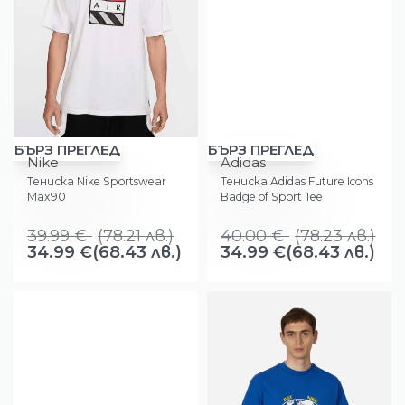
-13%
-13%
БЪРЗ ПРЕГЛЕД
БЪРЗ ПРЕГЛЕД
Nike
Adidas
Тениска Nike Sportswear
Тениска Adidas Future Icons
Max90
Badge of Sport Tee
39.99
€
(
78.21
лв.
)
40.00
€
(
78.23
лв.
)
34.99
€
(68.43 лв.)
34.99
€
(68.43 лв.)