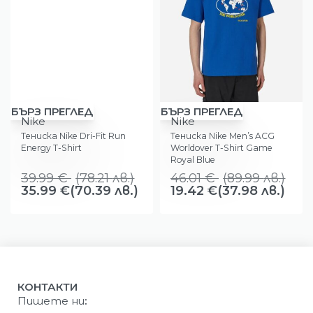
-10%
-58%
БЪРЗ ПРЕГЛЕД
БЪРЗ ПРЕГЛЕД
Nike
Nike
Тениска Nike Dri-Fit Run
Тениска Nike Men’s ACG
Energy T-Shirt
Worldover T-Shirt Game
Royal Blue
39.99
€
(
78.21
лв.
)
46.01
€
(
89.99
лв.
)
35.99
€
(70.39 лв.)
19.42
€
(37.98 лв.)
КОНТАКТИ
Пишете ни
: