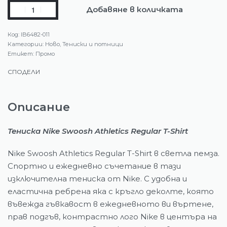
Добавяне в количката
IB6482-011
Категории:
Ново
,
Тениски и потници
Етикет:
Промо
СПОДЕЛИ
Описание
Тениска Nike Swoosh Athletics Regular T-Shirt
Nike Swoosh Athletics Regular T-Shirt в светла пемза.
Спортно и ежедневно съчетание в тази
изключителна тениска от Nike. С удобна и
еластична ребрена яка с кръгло деколте, която
въвежда гъвкавост в ежедневното ви въртене,
прав подгъв, контрастно лого Nike в центъра на