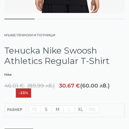
МЪЖЕ
›
ТЕНИСКИ И ПОТНИЦИ
Тениска Nike Swoosh
Athletics Regular T-Shirt
Nike
46.01
€
(
89.99
лв.
)
30.67
€
(60.00 лв.)
-33%
XS
S
M
L
XL
XXL
РАЗМЕР