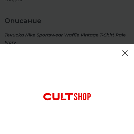
Описание
Тениска Nike Sportswear Waffle Vintage T-Shirt Pale
Ivory
Винтидж преиздание на класика, тази тениска е
като любима находка. Със свободна кройка, тя е
изработена от лек памук, който е мек и удобен
за ежедневно носене.
Отзиви (0)