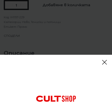
Добавяне в количката
IH1157-229
Категории:
Ново
,
Тениски и потници
Етикет:
Промо
СПОДЕЛИ
Описание
Тениска Nike Sportswear T-Shirt Light Khaki
Класическа, но същевременно ежедневна, тази
тениска със свободна кройка е просторна и
прилепва по тялото. Памукът със средна
плътност е мек на допир и леко структуриран
за издръжлив, ежедневен комфорт.