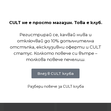
CULT не е просто магазин. Това е клуб.
Отзиви (0)
Регистрирай се, качвай нива и
отключвай до 10% допълнителна
отстъпка, ексклузивни оферти и CULT
статус. Колкото повече си вътре –
толкова повече печелиш.
Влез в CULT клуба
Разбери повече за CULT клуба