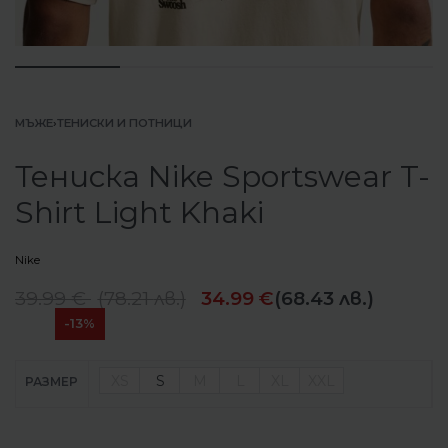
МЪЖЕ
›
ТЕНИСКИ И ПОТНИЦИ
Тениска Nike Sportswear T-
Shirt Light Khaki
Nike
39.99
€
(
78.21
лв.
)
34.99
€
(68.43 лв.)
-13%
XS
S
M
L
XL
XXL
РАЗМЕР