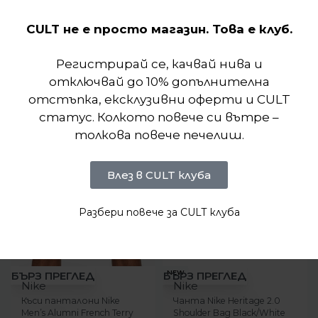
Отзиви (0)
CULT не е просто магазин. Това е клуб.
Подобни продукти
Регистрирай се, качвай нива и
отключвай до 10% допълнителна
отстъпка, ексклузивни оферти и CULT
статус. Колкото повече си вътре –
толкова повече печелиш.
Влез в CULT клуба
Разбери повече за CULT клуба
-11%
-16%
NEW
БЪРЗ ПРЕГЛЕД
БЪРЗ ПРЕГЛЕД
Nike
Nike
Къси панталони Nike
Чанта Nike Heritage 2.0
Men’s Alumni French Terry
Shoulder Bag Black/White