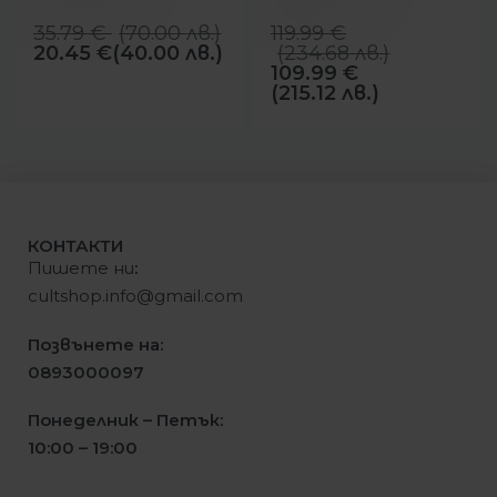
35.79
€
(
70.00
лв.
)
119.99
€
20.45
€
(40.00 лв.)
(
234.68
лв.
)
109.99
€
(215.12 лв.)
КОНТАКТИ
Пишете ни
:
cultshop.info@gmail.com
Позвънете на:
0893000097
Понеделник – Петък:
10:00 – 19:00