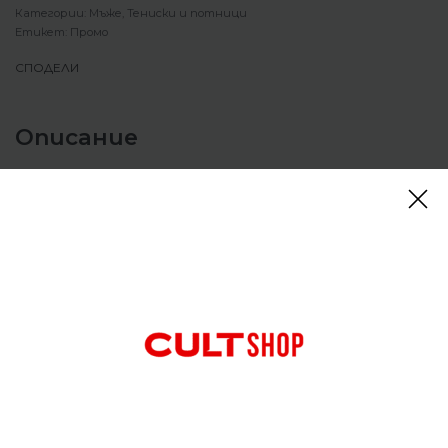
Категории:
Мъже
,
Тениски и потници
Етикет:
Промо
СПОДЕЛИ
Описание
Тениска Nike Sportswear Men’s T-Shirt Sequoia
Нищо не е по-приятно от класическа тениска.
Тази е свободна по тялото за лесно обличане.
Лекият ѝ памук е мек и удобен за ежедневно
носене.