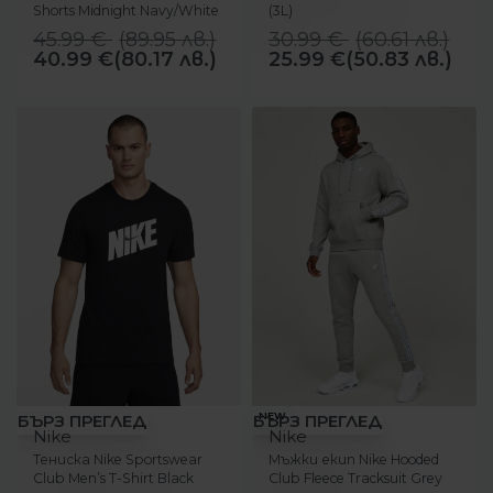
Shorts Midnight Navy/White
(3L)
45.99
€
(
89.95
лв.
)
30.99
€
(
60.61
лв.
)
40.99
€
(80.17 лв.)
25.99
€
(50.83 лв.)
-43%
-8%
NEW
БЪРЗ ПРЕГЛЕД
БЪРЗ ПРЕГЛЕД
Nike
Nike
Тениска Nike Sportswear
Мъжки екип Nike Hooded
Club Men’s T-Shirt Black
Club Fleece Тracksuit Grey