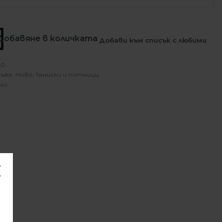
Добавяне в количката
Добави към списък с любими
10
ъже
,
Ново
,
Тениски и потници
мо
Instagram