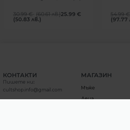
30.99
€
(
60.61
лв.
)
25.99
€
54.99
€
(50.83 лв.)
(97.77 
КОНТАКТИ
МАГАЗИН
Пишете ни
:
Мъже
cultshop.info@gmail.com
Деца
Позвънете на:
Намалени
0893000097
Понеделник – Петък: