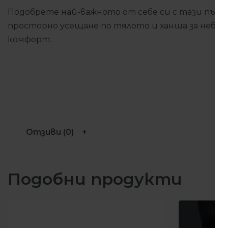
Подобрете най-важното от себе си с тази първо
просторно усещане по тялото и ханша за небре
комфорт.
Отзиви (0)
Подобни продукти