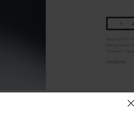
HJ0774-0
Категории:
М
Етикет:
Про
СПОДЕЛИ