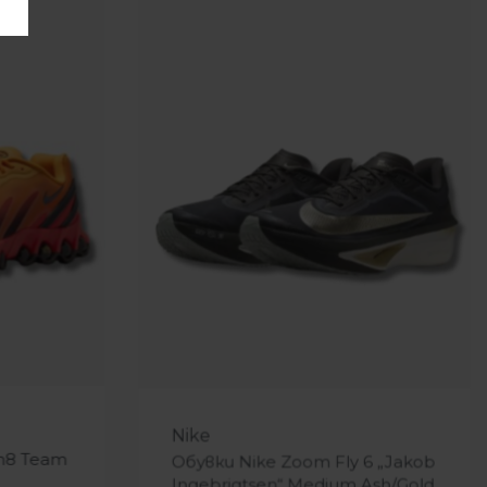
-12%
Nike
Dn8 Team
Обувки Nike Zoom Fly 6 „Jakob
Ingebrigtsen“ Medium Ash/Gold