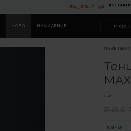
КОНТАКТИ
Влез в CULT клуб
НОВО
НАМАЛЕНИЕ
МЪЖЕ
›
ТЕНИС
Тени
MAX9
Nike
39.99
€
(
РАЗМЕР