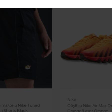
-31%
Nike
нталони Nike Tuned
Обувки Nike Air Max 
n Shorts Black
Orange/Laser Orange