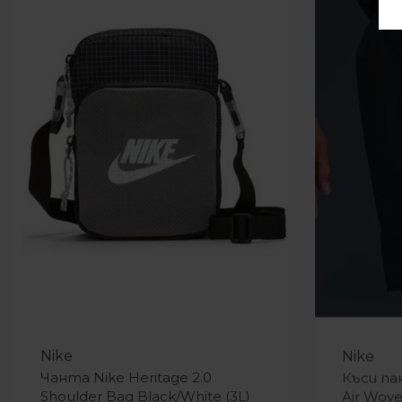
-16%
-9%
Nike
Nike
Чанта Nike Heritage 2.0
Къси па
Shoulder Bag Black/White (3L)
Air Wove