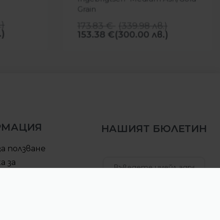
Grain
.
)
173.83
€
(
339.98
лв.
)
.)
153.38
€
(300.00 лв.)
РМАЦИЯ
НАШИЯТ БЮЛЕТИН
за ползване
а за
елност
за доставка
АБОНИРАЙ СЕ
ра за връщане
б