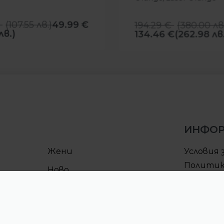
(
107.55
лв.
)
49.99
€
194.29
€
(
380.00
лв
лв.)
134.46
€
(262.98 лв
ИНФО
Жени
Условия 
Политик
Ново
поверит
Условия 
Процеду
CULT клу