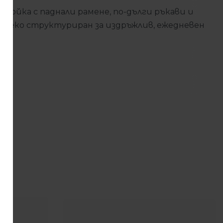
Facebook
ройка с паднали рамене, по-дълги ръкави и
и леко структуриран за издръжлив, ежедневен
Следвайте ни