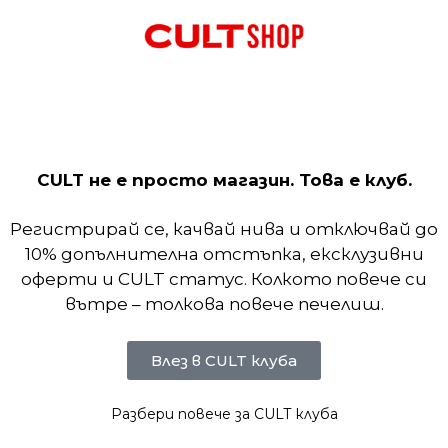
класна тениска. Тениските Max90 имат свободна к
жна визия. Средно тежкият памук е мек на допир 
CULT не е просто магазин. Това е клуб.
Регистрирай се, качвай нива и отключвай до
10% допълнителна отстъпка, ексклузивни
оферти и CULT статус. Колкото повече си
вътре – толкова повече печелиш.
Влез в CULT клуба
Разбери повече за CULT клуба