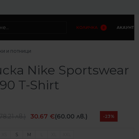
КОЛИЧКА
АКАУНТ
0
КИ И ПОТНИЦИ
ска Nike Sportswear
0 T-Shirt
78.21
лв.
)
30.67
€
(60.00 лв.)
-23%
XS
S
M
L
XL
XXL