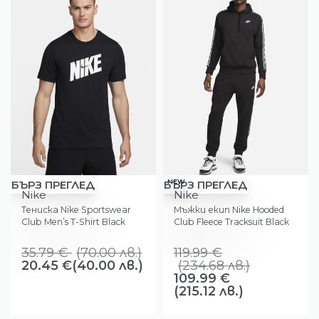
-43%
-8%
NEW
БЪРЗ ПРЕГЛЕД
БЪРЗ ПРЕГЛЕД
Nike
Nike
Тениска Nike Sportswear
Мъжки екип Nike Hooded
Club Men’s T-Shirt Black
Club Fleece Тracksuit Black
35.79
€
(
70.00
лв.
)
119.99
€
20.45
€
(40.00 лв.)
(
234.68
лв.
)
109.99
€
(215.12 лв.)