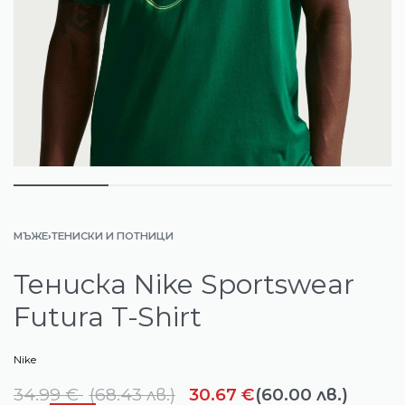
МЪЖЕ
›
ТЕНИСКИ И ПОТНИЦИ
Тениска Nike Sportswear
Futura T-Shirt
Nike
34.99
€
(
68.43
лв.
)
30.67
€
(60.00 лв.)