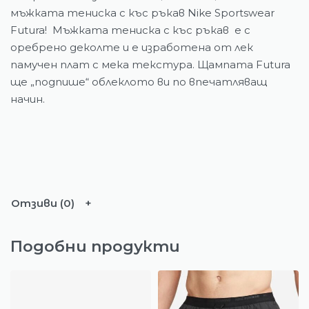
мъжката тениска с къс ръкав Nike Sportswear
Futura!
Мъжката тениска с къс ръкав
е с
оребрено деколте и е изработена от лек
памучен плат с мека текстура. Щампата Futura
ще „подпише“ облеклото ви по впечатляващ
начин.
Отзиви (0)
Подобни продукти