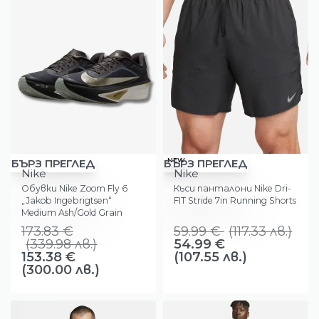
-12%
-17%
NEW
БЪРЗ ПРЕГЛЕД
БЪРЗ ПРЕГЛЕД
Nike
Nike
Обувки Nike Zoom Fly 6
Къси панталони Nike Dri-
„Jakob Ingebrigtsen“
FIT Stride 7in Running Shorts
Medium Ash/Gold Grain
173.83
€
59.99
€
(
117.33
лв.
)
(
339.98
лв.
)
54.99
€
153.38
€
(107.55 лв.)
(300.00 лв.)