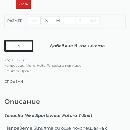
-12%
XS
S
M
L
XL
XXL
РАЗМЕР
Добавяне в количката
IH1131-365
Категории:
Мъже
,
Ново
,
Тениски и потници
Етикет:
Промо
СПОДЕЛИ
Описание
Тениска Nike Sportswear Futura T-Shirt
Направете визията си още по-специална с