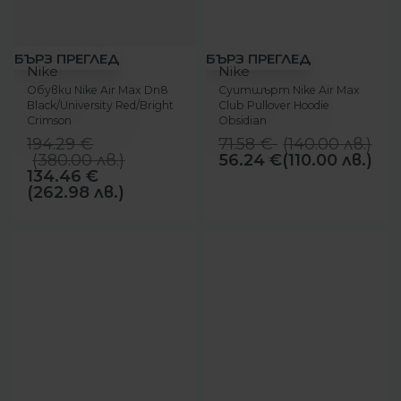
-31%
-21%
БЪРЗ ПРЕГЛЕД
БЪРЗ ПРЕГЛЕД
Nike
Nike
Обувки Nike Air Max Dn8
Суитшърт Nike Air Max
Black/University Red/Bright
Club Pullover Hoodie
Crimson
Obsidian
194.29
€
71.58
€
(
140.00
лв.
)
(
380.00
лв.
)
56.24
€
(110.00 лв.)
134.46
€
(262.98 лв.)