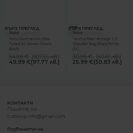
-9%
-16%
NEW
БЪРЗ ПРЕГЛЕД
БЪРЗ ПРЕГЛЕД
Nike
Nike
Къси панталони Nike
Чанта Nike Heritage 2.0
Tuned Air Woven Shorts
Shoulder Bag Black/White
Black
(3L)
54.99
€
(
107.55
лв.
)
30.99
€
(
60.61
лв.
)
49.99
€
(97.77 лв.)
25.99
€
(50.83 лв.)
КОНТАКТИ
Пишете ни
:
cultshop.info@gmail.com
Позвънете на: