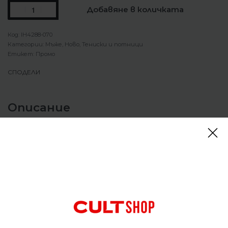
Добавяне в количката
IH4288-070
Категории:
Мъже
,
Ново
,
Тениски и потници
Етикет:
Промо
СПОДЕЛИ
Описание
Тениска Nike Sportswear Dri-Fit Athletic T-shirt
Мъжка тениска от серията Nike Sportswear,
изработена с технологията Dri-FIT за комфорт и
производителност. Леката материя отвежда
потта от кожата, ускорявайки изпарението ѝ,
за да ви държи сухи и хладни през целия ден или
тренировка.