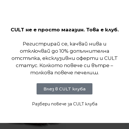
CULT не е просто магазин. Това е клуб.
Отзиви (0)
Регистрирай се, качвай нива и
отключвай до 10% допълнителна
Подобни продукти
отстъпка, ексклузивни оферти и CULT
статус. Колкото повече си вътре –
толкова повече печелиш.
Влез в CULT клуба
Разбери повече за CULT клуба