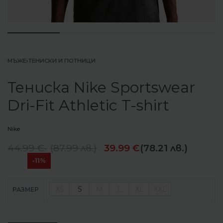
МЪЖЕ
›
ТЕНИСКИ И ПОТНИЦИ
Тениска Nike Sportswear
Dri-Fit Athletic T-shirt
Nike
44.99
€
(
87.99
лв.
)
39.99
€
(78.21 лв.)
-11%
XS
S
M
L
XL
XXL
РАЗМЕР