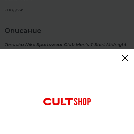
СПОДЕЛИ
Описание
Тениска Nike Sportswear Club Men’s T-Shirt Midnight
Navy/Orange
Нищо не удря така, както класическа тениска. Тя
е отпусната през тялото за лесно наслояване.
Нейният ежедневен памук е мек и удобен за
ежедневно носене.
Отзиви (0)