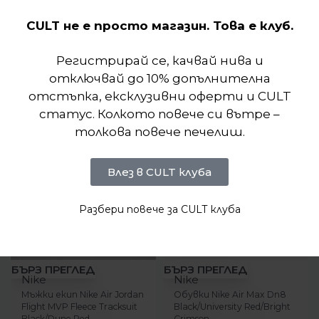
CULT не е просто магазин. Това е клуб.
Подобни продукти
Регистрирай се, качвай нива и
отключвай до 10% допълнителна
отстъпка, ексклузивни оферти и CULT
статус. Колкото повече си вътре –
толкова повече печелиш.
Влез в CULT клуба
Разбери повече за CULT клуба
-31%
-31%
БЪРЗ ПРЕГЛЕД
БЪРЗ ПРЕГЛЕД
Nike
Nike
Мъжки екип Nike Air Jordan
Обувки Nike Air Max Dn8
Flight MVP Fleece Tracksuit
Black/University Red/Bright
Black/Dune Red
Crimson