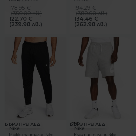
178.95
€
194.29
€
(
350.00
лв.
)
(
380.00
лв.
)
122.70
€
134.46
€
(239.98 лв.)
(262.98 лв.)
-18%
-11%
NEW
БЪРЗ ПРЕГЛЕД
БЪРЗ ПРЕГЛЕД
Nike
Nike
Мъжки панталон Nike
Къси панталони Nike