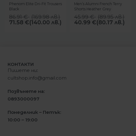
Phenom Elite Dri-Fit Trousers
Men’s Alumni French Terry
Black
Shorts Heather Grey
86.91
€
(
169.98
лв.
)
45.99
€
(
89.95
лв.
)
71.58
€
(140.00 лв.)
40.99
€
(80.17 лв.)
КОНТАКТИ
Пишете ни
:
cultshop.info@gmail.com
Позвънете на:
0893000097
Понеделник – Петък:
10:00 – 19:00