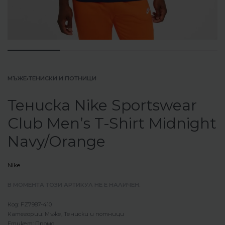
МЪЖЕ
›
ТЕНИСКИ И ПОТНИЦИ
Тениска Nike Sportswear
Club Men’s T-Shirt Midnight
Navy/Orange
Nike
В МОМЕНТА ТОЗИ АРТИКУЛ НЕ Е НАЛИЧЕН.
FZ7987-410
Категории:
Мъже
,
Тениски и потници
Етикет:
Промо