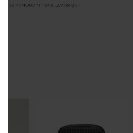
FIT за комфорт през целия ден.
Следвайте ни