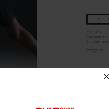
IH4291-01
Категории:
М
Етикет:
Про
СПОДЕЛИ