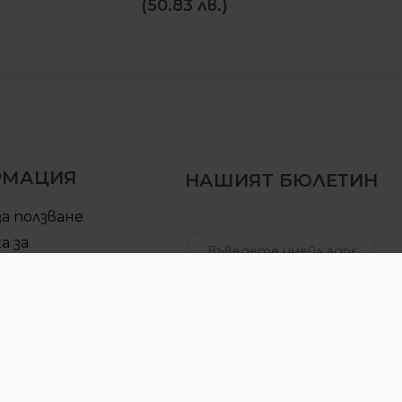
(50.83 лв.)
РМАЦИЯ
НАШИЯТ БЮЛЕТИН
за ползване
а за
елност
за доставка
АБОНИРАЙ СЕ
ра за връщане
б