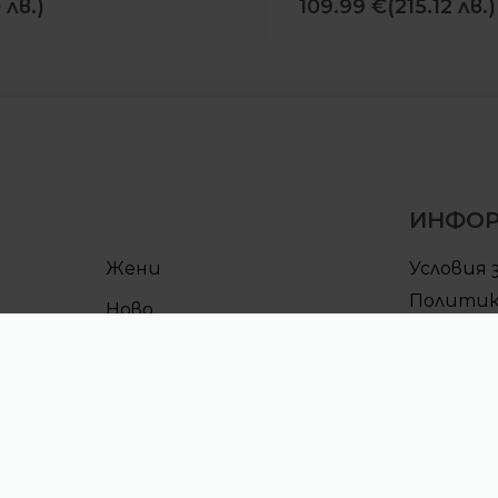
 лв.)
109.99
€
(215.12 лв.)
ИНФО
Жени
Условия 
Политик
Ново
поверит
Условия 
Процеду
CULT клу