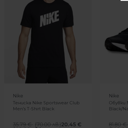
-43%
-12%
Nike
Nike
Тениска Nike Sportswear Club
Обувки N
Men’s T-Shirt Black
Black/N
35.79
€
(
70.00
лв.
)
20.45
€
81.80
€