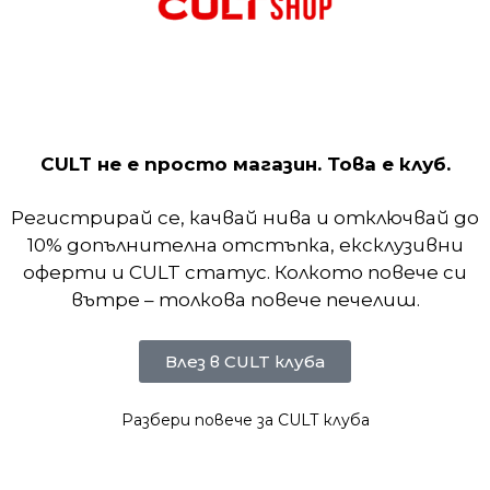
Тази тениска е мека, дишаща и с технологията Dri-
CULT не е просто магазин. Това е клуб.
Регистрирай се, качвай нива и отключвай до
10% допълнителна отстъпка, ексклузивни
оферти и CULT статус. Колкото повече си
вътре – толкова повече печелиш.
Влез в CULT клуба
Разбери повече за CULT клуба