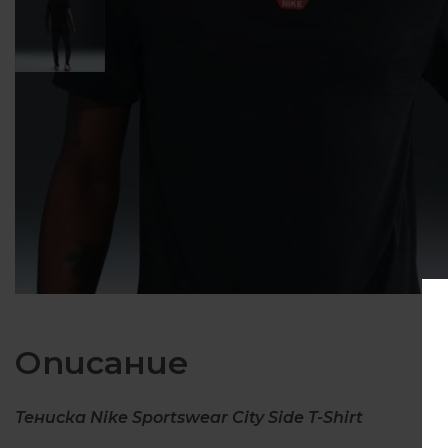
Описание
Тениска Nike Sportswear City Side T-Shirt