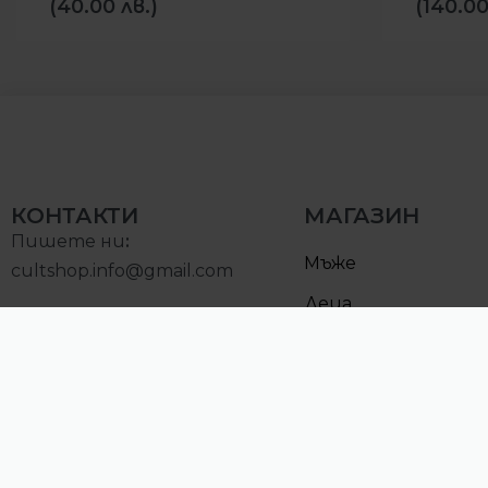
(40.00 лв.)
(140.00
КОНТАКТИ
МАГАЗИН
Пишете ни
:
Мъже
cultshop.info@gmail.com
Деца
Позвънете на:
Намалени
0893000097
Понеделник – Петък:
10:00 – 19:00