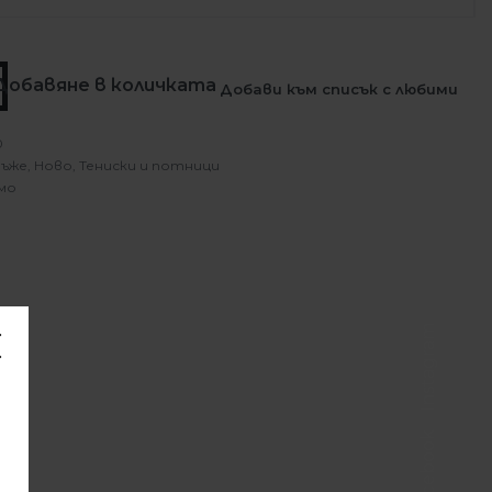
Добавяне в количката
Добави към списък с любими
0
ъже
,
Ново
,
Тениски и потници
мо
Instagram
Facebook