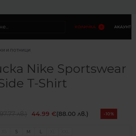
КОЛИЧКА
АКАУНТ
0
КИ И ПОТНИЦИ
ска Nike Sportswear
Side T-Shirt
97.77
лв.
)
44.99
€
(88.00 лв.)
-10%
XS
S
M
L
XL
XXL