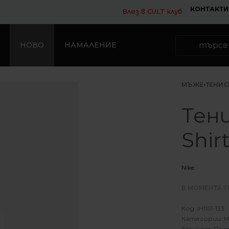
КОНТАКТИ
Влез в CULT клуб
НОВО
НАМАЛЕНИЕ
МЪЖЕ
›
ТЕНИС
Тени
Shir
Nike
В МОМЕНТА Т
IH1151-133
Категории:
М
Етикет:
Про