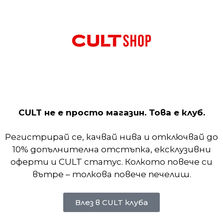
зи е с широка кройка. Лекият памук е мек и удобе
CULT не е просто магазин. Това е клуб.
Регистрирай се, качвай нива и отключвай до
10% допълнителна отстъпка, ексклузивни
оферти и CULT статус. Колкото повече си
вътре – толкова повече печелиш.
Влез в CULT клуба