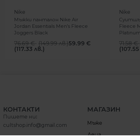
-22%
-23%
Nike
Nike
Мъжки панталон Nike Air
Суитшър
Jordan Essentials Men’s Fleece
Fleece M
Joggers Black
Platinu
76.69
€
(
149.99
лв.
)
59.99
€
71.58
€
(117.33 лв.)
(107.55
КОНТАКТИ
МАГАЗИН
Пишете ни
:
Мъже
cultshop.info@gmail.com
Деца
Позвънете на: