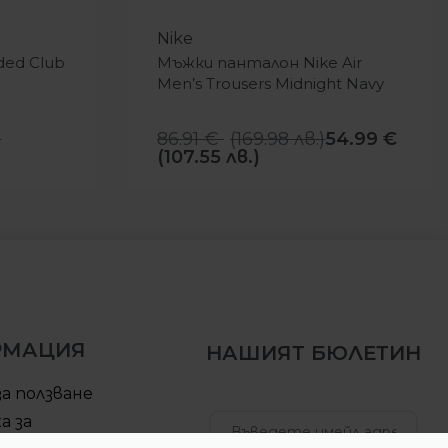
-37%
Nike
ded Club
Мъжки панталон Nike Air
Men’s Trousers Midnight Navy
)
86.91
€
(
169.98
лв.
)
54.99
€
(107.55 лв.)
РМАЦИЯ
НАШИЯТ БЮЛЕТИН
за ползване
а за