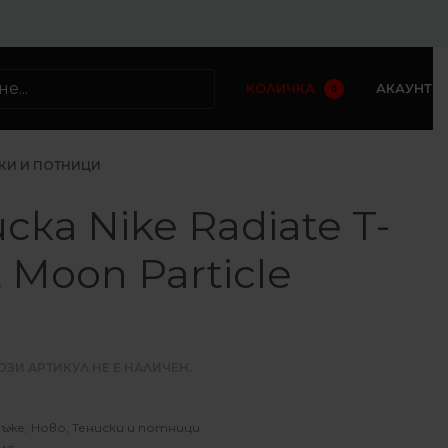
КОЛИЧКА
АКАУНТ
0
КИ И ПОТНИЦИ
ска Nike Radiate T-
t Moon Particle
ОЗИ АРТИКУЛ НЕ Е НАЛИЧЕН.
ъже
,
Ново
,
Тениски и потници
мо