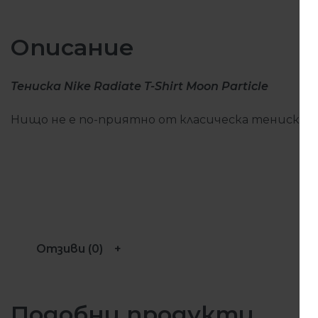
Описание
Тениска Nike Radiate T-Shirt Moon Particle
Нищо не е по-приятно от класическа тениска. Та
Отзиви (0)
Подобни продукти