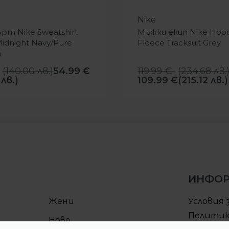
-8%
Nike
т Nike Sweatshirt
Мъжки екип Nike Hoo
idnight Navy/Pure
Fleece Тracksuit Grey
m
(
140.00
лв.
)
54.99
€
119.99
€
(
234.68
лв.
 лв.)
109.99
€
(215.12 лв.)
ИНФО
Жени
Условия 
Политик
Ново