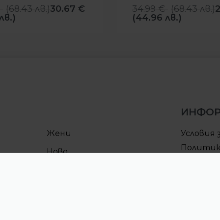
€
(
68.43
лв.
)
30.67
€
34.99
€
(
68.43
лв.
)
лв.)
(44.96 лв.)
ИНФО
Жени
Условия 
Политик
Ново
поверит
Условия 
Процеду
CULT клу