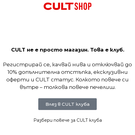
ури повече дишане и охлаждане, когато тренировка
ято отвежда потта.
CULT не е просто магазин. Това е клуб.
Регистрирай се, качвай нива и отключвай до
10% допълнителна отстъпка, ексклузивни
оферти и CULT статус. Колкото повече си
вътре – толкова повече печелиш.
Влез в CULT клуба
Разбери повече за CULT клуба