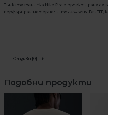
Тънката тениска Nike Pro е проектирана да осиг
перфориран материал и технология Dri-FIT, ко
Отзиви (0)
Подобни продукти