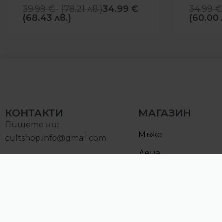
39.99
€
(
78.21
лв.
)
34.99
€
34.99
(68.43 лв.)
(60.00 
КОНТАКТИ
МАГАЗИН
Пишете ни
:
Мъже
cultshop.info@gmail.com
Деца
Позвънете на:
Намалени
0893000097
Понеделник – Петък:
10:00 – 19:00