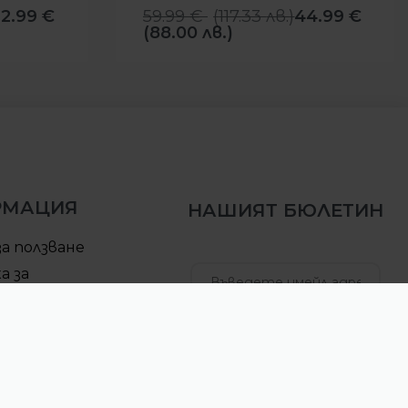
22.99
€
59.99
€
(
117.33
лв.
)
44.99
€
(88.00 лв.)
РМАЦИЯ
НАШИЯТ БЮЛЕТИН
за ползване
а за
елност
за доставка
АБОНИРАЙ СЕ
ра за връщане
б