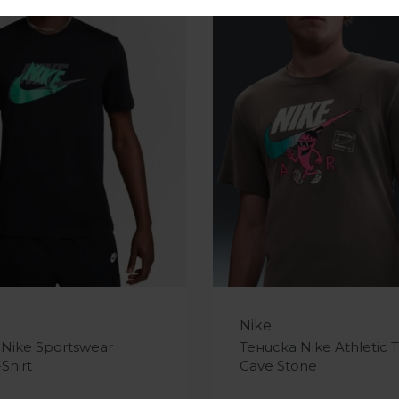
-34%
Nike
 Nike Sportswear
Тениска Nike Athletic T
Shirt
Cave Stone