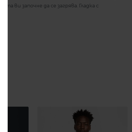
та ви започне да се загрява. Гладка с
Следвайте ни