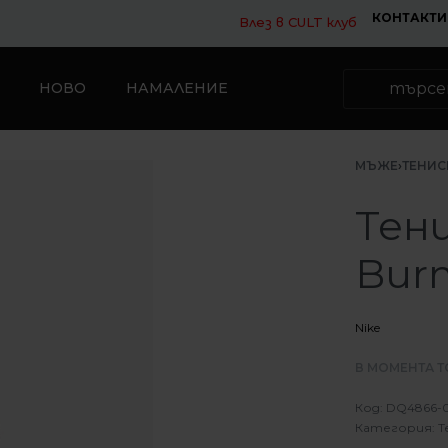
КОНТАКТИ
Влез в CULT клуб
НОВО
НАМАЛЕНИЕ
МЪЖЕ
›
ТЕНИС
Тени
Burn
Nike
В МОМЕНТА Т
DQ4866-
Категория:
Т