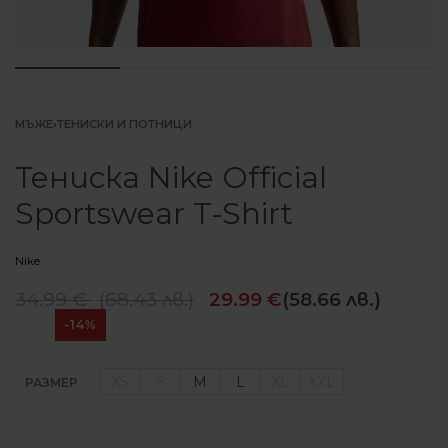
МЪЖЕ
›
ТЕНИСКИ И ПОТНИЦИ
Тениска Nike Official
Sportswear T-Shirt
Nike
34.99
€
(
68.43
лв.
)
29.99
€
(58.66 лв.)
-14%
XS
S
M
L
XL
XXL
РАЗМЕР