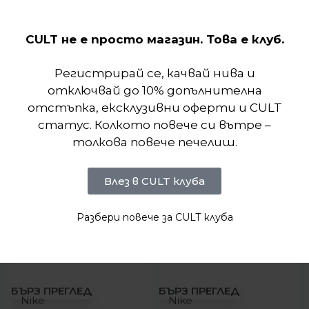
Отзиви (0)
CULT не е просто магазин. Това е клуб.
Подобни продукти
Регистрирай се, качвай нива и
отключвай до 10% допълнителна
отстъпка, ексклузивни оферти и CULT
статус. Колкото повече си вътре –
толкова повече печелиш.
Влез в CULT клуба
Разбери повече за CULT клуба
-31%
-12%
БЪРЗ ПРЕГЛЕД
БЪРЗ ПРЕГЛЕД
Nike
Nike