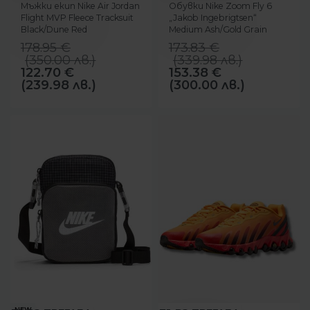
Мъжки екип Nike Air Jordan
Обувки Nike Zoom Fly 6
Flight MVP Fleece Tracksuit
„Jakob Ingebrigtsen“
Black/Dune Red
Medium Ash/Gold Grain
178.95
€
173.83
€
(
350.00
лв.
)
(
339.98
лв.
)
122.70
€
153.38
€
(239.98 лв.)
(300.00 лв.)
-16%
-31%
NEW