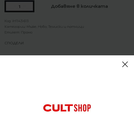
Добавяне в количката
IH1143-613
Категории:
Мъже
,
Ново
,
Тениски и потници
Етикет:
Промо
СПОДЕЛИ
Описание
Тениска Nike Official Sportswear T-Shirt
Всички имаме нужда от удобна спортна тениска,
а с този дизайн ще се чувствате напълно
спокойни. Изработена от лек, мек памук.