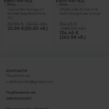
БЪРЗ ПРЕГЛЕД
БЪРЗ ПРЕГЛЕД
Nike
Nike
Чанта Nike Heritage 2.0
Обувки Nike Air Max Dn8
Shoulder Bag Black/White
Team Orange/Laser Orange
(3L)
30.99
€
(
60.61
лв.
)
194.29
€
25.99
€
(50.83 лв.)
(
380.00
лв.
)
134.46
€
(262.98 лв.)
КОНТАКТИ
Пишете ни
:
cultshop.info@gmail.com
Позвънете на:
0893000097
Понеделник – Петък: