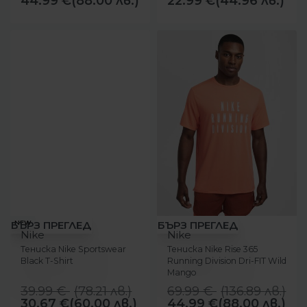
44.99
€
(88.00 лв.)
22.99
€
(44.96 лв.)
-23%
-36%
NEW
БЪРЗ ПРЕГЛЕД
БЪРЗ ПРЕГЛЕД
Nike
Nike
Тениска Nike Sportswear
Тениска Nike Rise 365
Black T-Shirt
Running Division Dri-FIT Wild
Mango
39.99
€
(
78.21
лв.
)
69.99
€
(
136.89
лв.
)
30.67
€
(60.00 лв.)
44.99
€
(88.00 лв.)