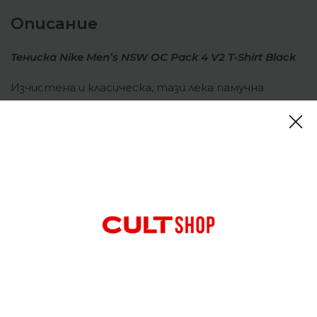
Описание
Тениска Nike Men’s NSW OC Pack 4 V2 T-Shirt Black
Изчистена и класическа, тази лека памучна
тениска е проектирана да се чувства
отпусната през тялото за непринуден
комфорт и лесно напластяване. Свежите
графики на Nike поддържат стила ви на място и
ви напомнят, че всичко е по-добро с Air.
Отзиви (0)