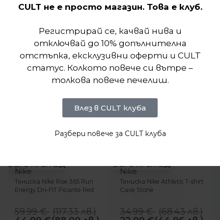
Подобни продукти
CULT не е просто магазин. Това е клуб.
Регистрирай се, качвай нива и
отключвай до 10% допълнителна
отстъпка, ексклузивни оферти и CULT
статус. Колкото повече си вътре –
толкова повече печелиш.
Влез в CULT клуба
Разбери повече за CULT клуба
-25%
-34%
NEW
БЪРЗ ПРЕГЛЕД
БЪРЗ ПРЕГЛЕД
Nike
Nike
Тениска Nike Rise 365 Run
Тениска Nike Athletic T-shirt
Energy Dri-FIT Picante Red
Cave Stone
59.99
€
(
117.33
лв.
)
34.99
€
(
68.43
лв.
)