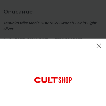
Описание
Тениска Nike Men’s HBR NSW Swoosh T-Shirt Light
Silver
Nike Sportswear Swoosh T-Shirt е продукт,
предлаган на потребителите, отразяващ
наследството на марката и лидерството в
спортното облекло. Тази тениска представлява
семпъл и стилен стил и се идентифицира с
идентичността на спортиста на Nike.
Отзиви (0)