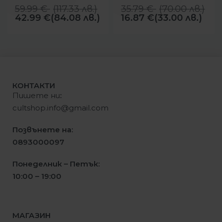
59.99
€
(
117.33
лв.
)
35.79
€
(
70.00
лв.
)
42.99
€
(84.08 лв.)
16.87
€
(33.00 лв.)
КОНТАКТИ
Пишете ни
:
cultshop.info@gmail.com
Позвънете на:
0893000097
Понеделник – Петък:
10:00 – 19:00
МАГАЗИН