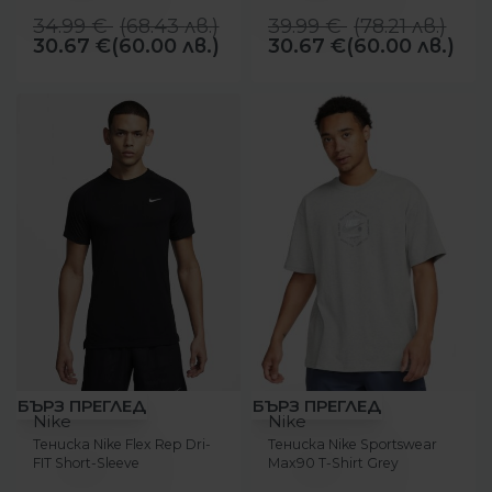
34.99
€
(
68.43
лв.
)
39.99
€
(
78.21
лв.
)
30.67
€
(60.00 лв.)
30.67
€
(60.00 лв.)
-28%
-53%
БЪРЗ ПРЕГЛЕД
БЪРЗ ПРЕГЛЕД
Nike
Nike
Тениска Nike Flex Rep Dri-
Тениска Nike Sportswear
FIT Short-Sleeve
Max90 T-Shirt Grey