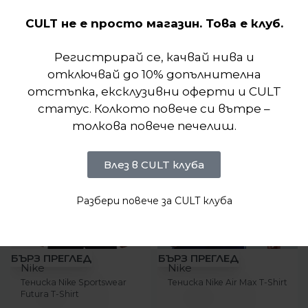
CULT не е просто магазин. Това е клуб.
Подобни продукти
Регистрирай се, качвай нива и
отключвай до 10% допълнителна
отстъпка, ексклузивни оферти и CULT
статус. Колкото повече си вътре –
толкова повече печелиш.
Влез в CULT клуба
Разбери повече за CULT клуба
-12%
-23%
БЪРЗ ПРЕГЛЕД
БЪРЗ ПРЕГЛЕД
Nike
Nike
Тениска Nike Sportswear
Тениска Nike Air Max T-Shirt
Futura T-Shirt