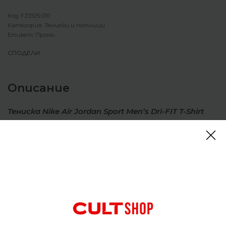
FZ1925-010
Категория:
Тениски и потници
Етикет:
Промо
СПОДЕЛИ
Описание
Тениска Nike Air Jordan Sport Men’s Dri-FIT T-Shirt
Black/Volt Green
Изглеждайте и се чувствайте свежи на корта и
извън него с тениска, която може да издържи
двойно. Изработена от средно тежък памук,
тази мека тениска включва нашата технология
за отвеждане на потта, за да ви помогне да
останете сухи и удобни, независимо какво
решите да правите през деня си.