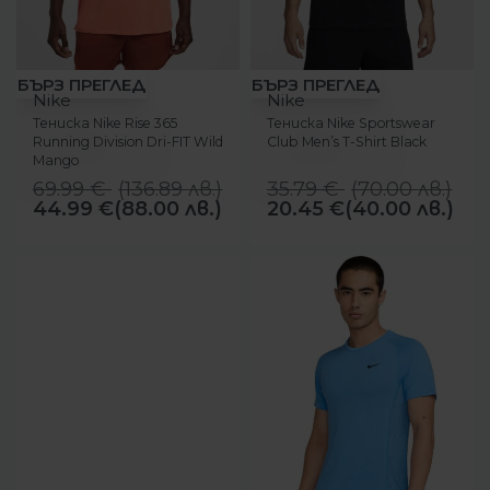
-36%
-43%
БЪРЗ ПРЕГЛЕД
БЪРЗ ПРЕГЛЕД
Nike
Nike
Тениска Nike Rise 365
Тениска Nike Sportswear
Running Division Dri-FIT Wild
Club Men’s T-Shirt Black
Mango
69.99
€
(
136.89
лв.
)
35.79
€
(
70.00
лв.
)
44.99
€
(88.00 лв.)
20.45
€
(40.00 лв.)