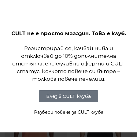
CULT не е просто магазин. Това е клуб.
Отзиви (0)
Регистрирай се, качвай нива и
отключвай до 10% допълнителна
Подобни продукти
отстъпка, ексклузивни оферти и CULT
статус. Колкото повече си вътре –
толкова повече печелиш.
Влез в CULT клуба
Разбери повече за CULT клуба