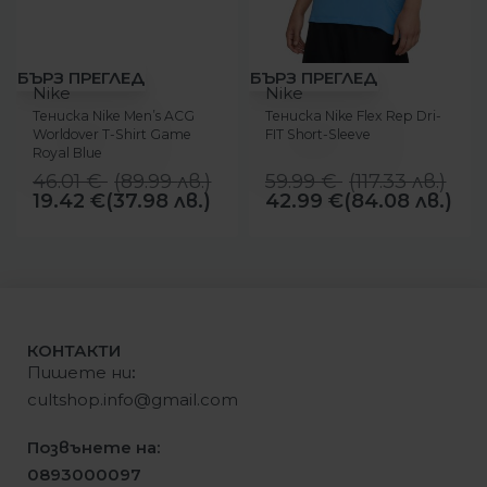
-58%
-28%
БЪРЗ ПРЕГЛЕД
БЪРЗ ПРЕГЛЕД
Nike
Nike
Тениска Nike Men’s ACG
Тениска Nike Flex Rep Dri-
Worldover T-Shirt Game
FIT Short-Sleeve
Royal Blue
46.01
€
(
89.99
лв.
)
59.99
€
(
117.33
лв.
)
19.42
€
(37.98 лв.)
42.99
€
(84.08 лв.)
КОНТАКТИ
Пишете ни
:
cultshop.info@gmail.com
Позвънете на:
0893000097