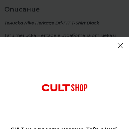
Описание
Тениска Nike Heritage Dri-FIT T-Shirt Black
Тази тениска Heritage е изработена от мека и
отвеждаща потта материя, за да ви помогне да
останете сухи и фокусирани. Свободната и
кройка и протритите краища добавят винтидж
усещане.
Отзиви (0)
Подобни продукти