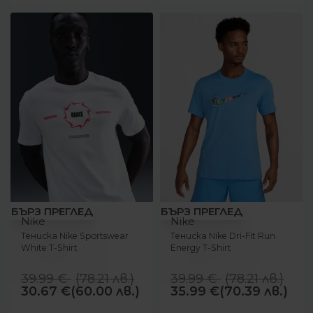
-23%
-10%
БЪРЗ ПРЕГЛЕД
БЪРЗ ПРЕГЛЕД
Nike
Nike
Тениска Nike Sportswear
Тениска Nike Dri-Fit Run
White T-Shirt
Energy T-Shirt
39.99
€
(
78.21
лв.
)
39.99
€
(
78.21
лв.
)
30.67
€
(60.00 лв.)
35.99
€
(70.39 лв.)