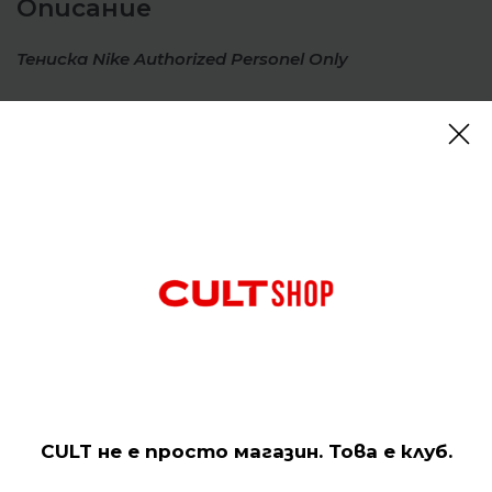
Описание
Тениска Nike Authorized Personel Only
Нищо не е по-приятно от класическа тениска.
Тази е с широка кройка. Лекият памук е мек и
удобен за ежедневно носене.
Отзиви (0)
Подобни продукти
CULT не е просто магазин. Това е клуб.