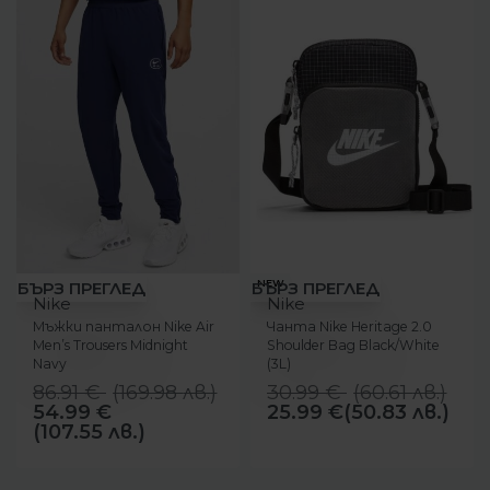
-37%
-16%
NEW
БЪРЗ ПРЕГЛЕД
БЪРЗ ПРЕГЛЕД
Nike
Nike
Мъжки панталон Nike Air
Чанта Nike Heritage 2.0
Men’s Trousers Midnight
Shoulder Bag Black/White
Navy
(3L)
86.91
€
(
169.98
лв.
)
30.99
€
(
60.61
лв.
)
54.99
€
25.99
€
(50.83 лв.)
(107.55 лв.)