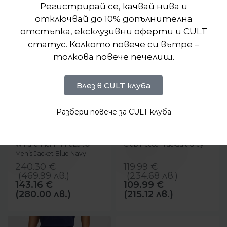
Регистрирай се, качвай нива и
отключвай до 10% допълнителна
отстъпка, ексклузивни оферти и CULT
статус. Колкото повече си вътре –
толкова повече печелиш.
Влез в CULT клуба
Разбери повече за CULT клуба
-40%
-8%
NEW
БЪРЗ ПРЕГЛЕД
БЪРЗ ПРЕГЛЕД
Nike
Nike
Яке Nike Storm-FIT
Мъжки екип Nike Hooded
Windrunner PrimaLoft®
Club Fleece Тracksuit Grey
Men’s Jacket Blue Navy
240.30
€
119.99
€
(
469.99
лв.
)
(
234.68
лв.
)
143.16
€
109.99
€
(280.00 лв.)
(215.12 лв.)