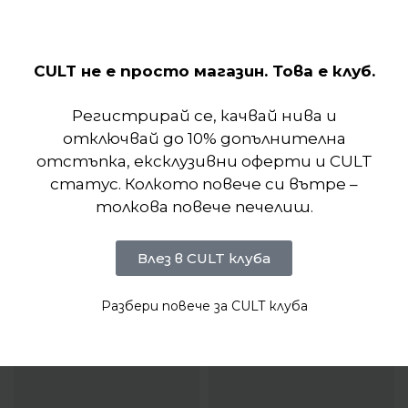
CULT не е просто магазин. Това е клуб.
Отзиви (0)
Регистрирай се, качвай нива и
отключвай до 10% допълнителна
отстъпка, ексклузивни оферти и CULT
статус. Колкото повече си вътре –
толкова повече печелиш.
Влез в CULT клуба
Разбери повече за CULT клуба