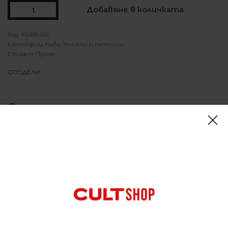
Добавяне в количката
IF0395-010
Категории:
Ново
,
Тениски и потници
Етикет:
Промо
СПОДЕЛИ
Описание
Тениска Nike Air Max Black T-Shirt
Тази тениска Air Max ви осигурява комфорт
благодарение на дишащата материя, която
отвежда потта, а спуснатият заден подгъв ви
предпазва от движение.