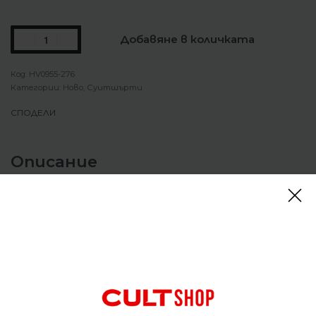
Добавяне в количката
HV0955-276
Категории:
Ново
,
Суитшърти
СПОДЕЛИ
Описание
Суитшърт Nike Tech Fleece Windrunner Full-Zip
Hoodie
Nike Tech Fleece Windrunner Full-Zip Hoodie
комбинира модерния Tech стил с
функционалността на класическия Windrunner
силует. Меката флийс материя осигурява
приятна топлина и комфорт при ниски