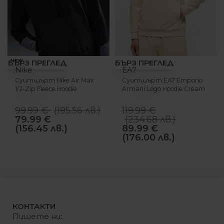
-20%
-25%
NEW
БЪРЗ ПРЕГЛЕД
БЪРЗ ПРЕГЛЕД
Nike
EA7
Суитшърт Nike Air Max
Суитшърт EA7 Emporio
1/2-Zip Fleece Hoodie
Armani Logo Hoodie Cream
99.99
€
(
195.56
лв.
)
119.99
€
79.99
€
(
234.68
лв.
)
(156.45 лв.)
89.99
€
(176.00 лв.)
КОНТАКТИ
Пишете ни
: