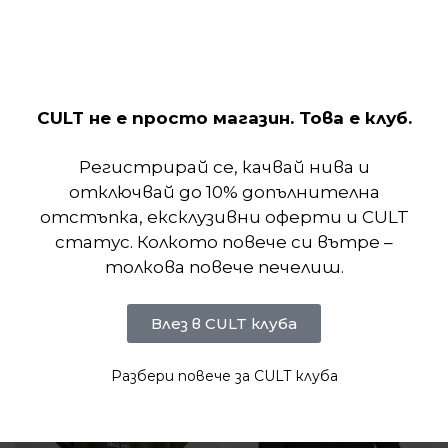
температури, а характерната линия с контурни
панели подчертава изчистената визия на модела.
Целият цип отпред и високата яка предлагат
защита и удобство при променливо време.
CULT не е просто магазин. Това е клуб.
Отзиви (0)
Регистрирай се, качвай нива и
отключвай до 10% допълнителна
отстъпка, ексклузивни оферти и CULT
Подобни продукти
статус. Колкото повече си вътре –
толкова повече печелиш.
Влез в CULT клуба
Разбери повече за CULT клуба