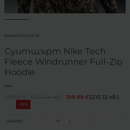
МЪЖЕ
›
СУИТШЪРТИ
Суитшърт Nike Tech
Fleece Windrunner Full-Zip
Hoodie
Nike
129.99
€
(
254.24
лв.
)
109.99
€
(215.12 лв.)
-15%
XS
S
M
L
XL
XXL
РАЗМЕР