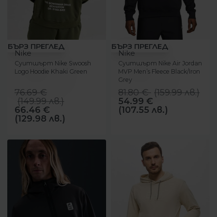
-13%
-33%
БЪРЗ ПРЕГЛЕД
БЪРЗ ПРЕГЛЕД
Nike
Nike
Суитшърт Nike Swoosh
Суитшърт Nike Air Jordan
Logo Hoodie Khaki Green
MVP Men’s Fleece Black/Iron
Grey
76.69
€
81.80
€
(
159.99
лв.
)
(
149.99
лв.
)
54.99
€
66.46
€
(107.55 лв.)
(129.98 лв.)