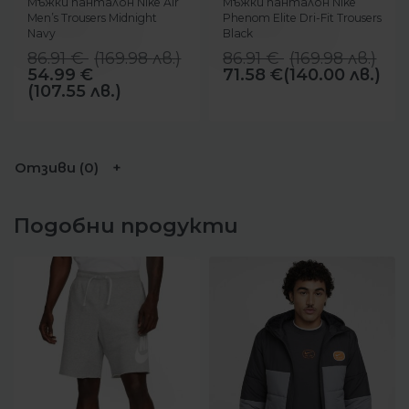
Мъжки панталон Nike Air
Мъжки панталон Nike
Men’s Trousers Midnight
Phenom Elite Dri-Fit Trousers
Navy
Black
86.91
€
(
169.98
лв.
)
86.91
€
(
169.98
лв.
)
54.99
€
71.58
€
(140.00 лв.)
(107.55 лв.)
Отзиви (0)
Подобни продукти