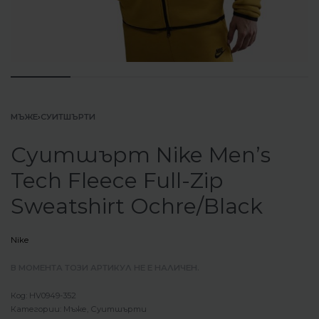
МЪЖЕ
›
СУИТШЪРТИ
Суитшърт Nike Men’s
Tech Fleece Full-Zip
Sweatshirt Ochre/Black
Nike
В МОМЕНТА ТОЗИ АРТИКУЛ НЕ Е НАЛИЧЕН.
HV0949-352
Категории:
Мъже
,
Суитшърти