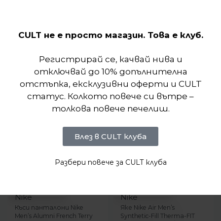
същата лека конструкция, която обичате.
Подобни продукти
CULT не е просто магазин. Това е клуб.
Регистрирай се, качвай нива и
отключвай до 10% допълнителна
отстъпка, ексклузивни оферти и CULT
статус. Колкото повече си вътре –
толкова повече печелиш.
Влез в CULT клуба
Разбери повече за CULT клуба
-11%
-24%
NEW
БЪРЗ ПРЕГЛЕД
БЪРЗ ПРЕГЛЕД
Nike
Nike
Къси панталони Nike
Яке Nike Air Men’s
Men’s Alumni French Terry
Synthetic-Fill Therma-FIT