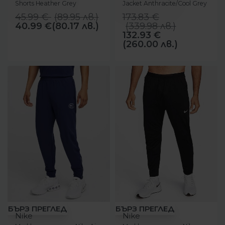
Shorts Heather Grey
Jacket Anthracite/Cool Grey
45.99
€
(
89.95
лв.
)
173.83
€
40.99
€
(80.17 лв.)
(
339.98
лв.
)
132.93
€
(260.00 лв.)
-37%
-18%
БЪРЗ ПРЕГЛЕД
БЪРЗ ПРЕГЛЕД
Nike
Nike