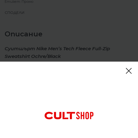
Етикет:
Промо
СПОДЕЛИ
Описание
Суитшърт Nike Men’s Tech Fleece Full-Zip
Sweatshirt Ochre/Black
Съчетавайки 2 от най-емблематичните ни визии,
тази качулка с пълен цип черпи вдъхновение за
дизайна от нашето вечно яке Windrunner, както
и яке от Tech Fleece. Той е проектиран да се
чувства отпуснат през раменете, гърдите и
тялото за атлетична форма, която можете да
наслоите. Нашият първокласен, гладък от
двете страни полар се чувства по-топъл и по-
мек от всякога, като същевременно запазва