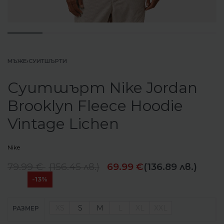
МЪЖЕ
›
СУИТШЪРТИ
Суитшърт Nike Jordan
Brooklyn Fleece Hoodie
Vintage Lichen
Nike
79.99
€
(
156.45
лв.
)
69.99
€
(136.89 лв.)
-13%
XS
S
M
L
XL
XXL
РАЗМЕР