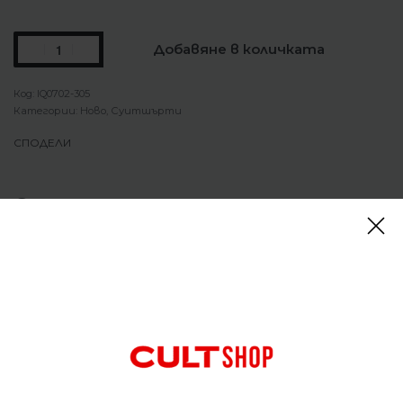
Добавяне в количката
IQ0702-305
Категории:
Ново
,
Суитшърти
СПОДЕЛИ
Описание
Суитшърт Nike Jordan Brooklyn Fleece Hoodie
Vintage Lichen
Суитшъртът Jordan Brooklyn Fleece от Nike е
изработен от средно тежък полар с мека,
четкана вътрешна част за уютен комфорт по
всяко време. Бродерията с верижен бод на
гърдите придава на суитшърта отличителен