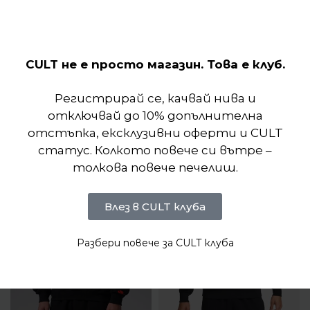
вид – класически, удобен и емблематичен за
Jordan.
CULT не е просто магазин. Това е клуб.
Отзиви (0)
Регистрирай се, качвай нива и
отключвай до 10% допълнителна
Подобни продукти
отстъпка, ексклузивни оферти и CULT
статус. Колкото повече си вътре –
толкова повече печелиш.
Влез в CULT клуба
Разбери повече за CULT клуба