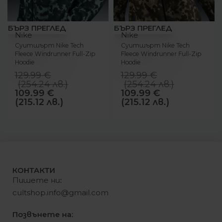
-15%
-15%
БЪРЗ ПРЕГЛЕД
БЪРЗ ПРЕГЛЕД
Nike
Nike
Суитшърт Nike Tech
Суитшърт Nike Tech
Fleece Windrunner Full-Zip
Fleece Windrunner Full-Zip
Hoodie
Hoodie
129.99
€
129.99
€
(
254.24
лв.
)
(
254.24
лв.
)
109.99
€
109.99
€
(215.12 лв.)
(215.12 лв.)
КОНТАКТИ
Пишете ни
:
cultshop.info@gmail.com
Позвънете на: