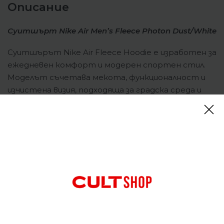
Описание
Суитшърт Nike Air Men’s Fleece Photon Dust/White
Суитшърът Nike Air Fleece Hoodie е изработен за
ежедневен комфорт и модерен спортен стил.
Моделът съчетава мекота, функционалност и
изчистена визия, подходяща за градска среда и
свободното време. Линията Air подчертава
характерния стил на Nike, като същевременно
запазва универсалност в съчетанията. Кройката
е свободна, което осигурява лекота и удобство
при движение. Кенгуру джобът добавя
практичност, а регулируемата качулка позволява
персонализирана защита и комфорт.
Еластичните маншети и подгъвът поддържат
стабилно прилягане, без да ограничават
свободата на движение.