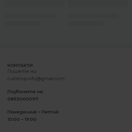
Суитшърт Nike Swoosh
Суитшърт Nike
Dri-FIT French Terry Hoodie
Sportswear Club City Side
Black
Hoodie
79.99
€
(
156.45
лв.
)
74.99
€
59.99
€
(117.33 лв.)
(
146.67
лв.
)
69.99
€
(136.89 лв.)