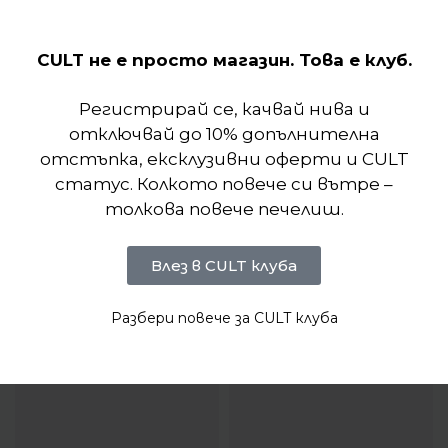
Отзиви (0)
CULT не е просто магазин. Това е клуб.
Подобни продукти
Регистрирай се, качвай нива и
отключвай до 10% допълнителна
отстъпка, ексклузивни оферти и CULT
статус. Колкото повече си вътре –
толкова повече печелиш.
Влез в CULT клуба
Разбери повече за CULT клуба
-25%
-7%
БЪРЗ ПРЕГЛЕД
БЪРЗ ПРЕГЛЕД
Nike
Nike