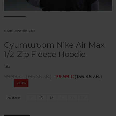
МЪЖЕ
›
СУИТШЪРТИ
Суитшърт Nike Air Max
1/2-Zip Fleece Hoodie
Nike
99.99
€
(
195.56
лв.
)
79.99
€
(156.45 лв.)
-20%
XS
S
M
L
XL
XXL
РАЗМЕР