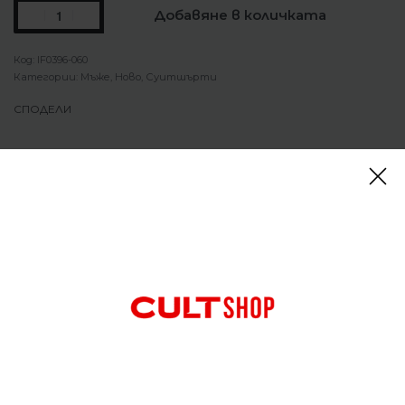
Добавяне в количката
IF0396-060
Категории:
Мъже
,
Ново
,
Суитшърти
СПОДЕЛИ
Описание
Суитшърт Nike Air Max 1/2-Zip Fleece Hoodie
Отдайте почит на Air Max с този суитшърт с
качулка. Изработен от френски хавлиен полар и
тъкани панели, той е мек отвътре и отвън.
Стандартната кройка предлага свободно
прилепнал дизайн.
Отзиви (0)