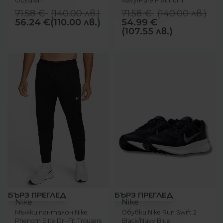
Obsidian
Navy/Pure Platinum
71.58
€
(
140.00
лв.
)
71.58
€
(
140.00
лв.
)
56.24
€
(110.00 лв.)
54.99
€
(107.55 лв.)
-18%
-12%
БЪРЗ ПРЕГЛЕД
БЪРЗ ПРЕГЛЕД
Nike
Nike
Мъжки панталон Nike
Обувки Nike Run Swift 2
Phenom Elite Dri-Fit Trousers
Black/Navy Blue