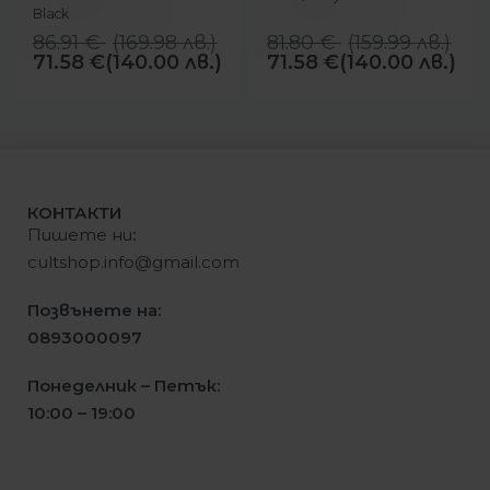
Black
86.91
€
(
169.98
лв.
)
81.80
€
(
159.99
лв.
)
71.58
€
(140.00 лв.)
71.58
€
(140.00 лв.)
КОНТАКТИ
Пишете ни
:
cultshop.info@gmail.com
Позвънете на:
0893000097
Понеделник – Петък:
10:00 – 19:00