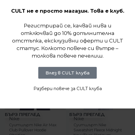
CULT не е просто магазин. Това е клуб.
Подобни продукти
Регистрирай се, качвай нива и
отключвай до 10% допълнителна
отстъпка, ексклузивни оферти и CULT
статус. Колкото повече си вътре –
толкова повече печелиш.
Влез в CULT клуба
Разбери повече за CULT клуба
-21%
-23%
БЪРЗ ПРЕГЛЕД
БЪРЗ ПРЕГЛЕД
Nike
Nike
Суитшърт Nike Air Max
Суитшърт Nike
Club Pullover Hoodie
Sweatshirt Fleece Midnight