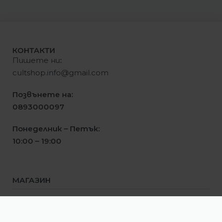
КОНТАКТИ
Пишете ни
:
cultshop.info@gmail.com
Позвънете на:
0893000097
Понеделник – Петък:
10:00 – 19:00
МАГАЗИН
Мъже
Жени