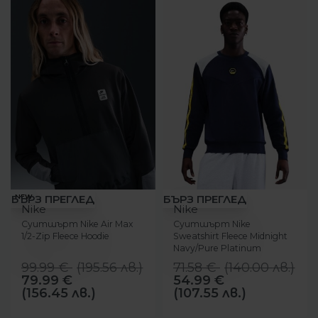
-20%
-23%
NEW
БЪРЗ ПРЕГЛЕД
БЪРЗ ПРЕГЛЕД
Nike
Nike
Суитшърт Nike Air Max
Суитшърт Nike
1/2-Zip Fleece Hoodie
Sweatshirt Fleece Midnight
Navy/Pure Platinum
99.99
€
(
195.56
лв.
)
71.58
€
(
140.00
лв.
)
79.99
€
54.99
€
(156.45 лв.)
(107.55 лв.)