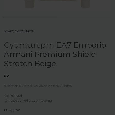
МЪЖЕ
›
СУИТШЪРТИ
Суитшърт EA7 Emporio
Armani Premium Shield
Stretch Beige
EA7
В МОМЕНТА ТОЗИ АРТИКУЛ НЕ Е НАЛИЧЕН.
8NPM21
Категории:
Ново
,
Суитшърти
СПОДЕЛИ