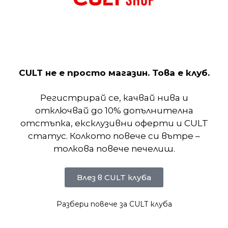
най-отзивчивият Pegasus досега, осигуряващ
висока възвръщаемост на енергия, несравнима с
никоя друга. С горна част, по-лека от въздуха,
той намалява теглото и увеличава
дишаемостта, за да можете да летите по-
CULT не е просто магазин. Това е клуб.
бързо.
Регистрирай се, качвай нива и
Отзиви (0)
отключвай до 10% допълнителна
отстъпка, ексклузивни оферти и CULT
статус. Колкото повече си вътре –
Подобни продукти
толкова повече печелиш.
Влез в CULT клуба
Разбери повече за CULT клуба