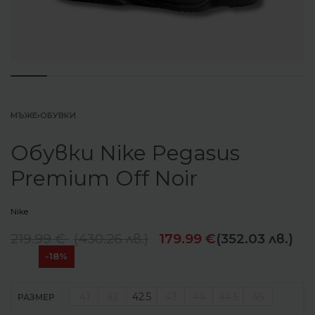
МЪЖЕ
›
ОБУВКИ
Обувки Nike Pegasus
Premium Off Noir
Nike
219.99
€
(
430.26
лв.
)
179.99
€
(352.03 лв.)
-18%
41
42
42.5
43
44
44.5
45
РАЗМЕР