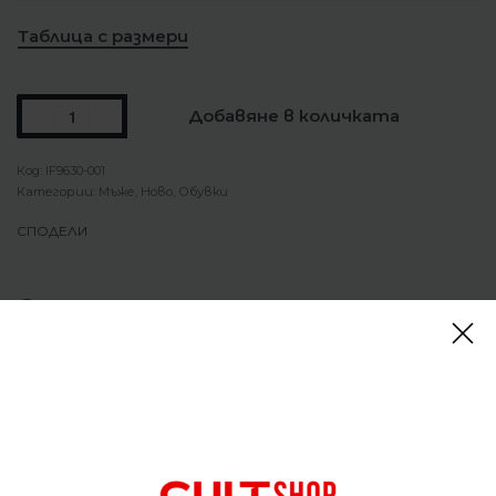
Таблица с размери
Добавяне в количката
IF9630-001
Категории:
Мъже
,
Ново
,
Обувки
СПОДЕЛИ
Описание
Обувки Nike Pegasus Premium Off Noir
Pegasus Premium предлага изключително бързо
омекотяване с тройна комбинация от най-
мощните ни технологии за бягане: пяна ZoomX,
изваяна система Air Zoom и пяна ReactX. Това е