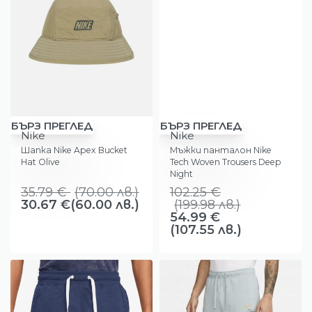
-14%
-46%
БЪРЗ ПРЕГЛЕД
БЪРЗ ПРЕГЛЕД
Nike
Nike
Шапка Nike Apex Bucket
Мъжки панталон Nike
Hat Olive
Tech Woven Trousers Deep
Night
35.79
€
(
70.00
лв.
)
102.25
€
30.67
€
(60.00 лв.)
(
199.98
лв.
)
54.99
€
(107.55 лв.)