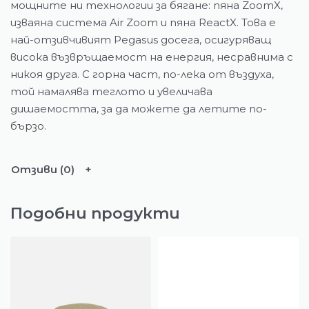
мощните ни технологии за бягане: пяна ZoomX,
изваяна система Air Zoom и пяна ReactX. Това е
най-отзивчивият Pegasus досега, осигуряващ
висока възвръщаемост на енергия, несравнима с
никоя друга. С горна част, по-лека от въздуха,
той намалява теглото и увеличава
дишаемостта, за да можете да летите по-
бързо.
Отзиви (0)
Подобни продукти