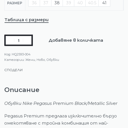
36
37
38
39
40
40.5
41
РАЗМЕР
Таблица с размери
Добавяне в количката
HQ2593-004
Категории:
Жени
,
Ново
,
Обувки
СПОДЕЛИ
Описание
Обувки Nike Pegasus Premium Black/Metallic Silver
Pegasus Premium предлага изключително бързо
омекотяване с тройна комбинация от най-