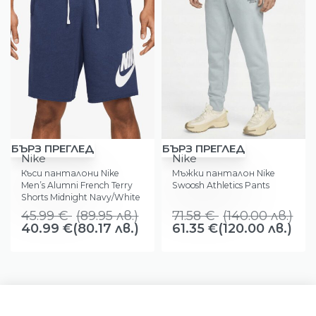
-11%
-14%
БЪРЗ ПРЕГЛЕД
БЪРЗ ПРЕГЛЕД
Nike
Nike
Къси панталони Nike
Мъжки панталон Nike
Men’s Alumni French Terry
Swoosh Athletics Pants
Shorts Midnight Navy/White
45.99
€
(
89.95
лв.
)
71.58
€
(
140.00
лв.
)
40.99
€
(80.17 лв.)
61.35
€
(120.00 лв.)