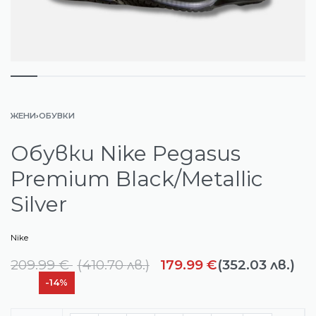
ЖЕНИ
›
ОБУВКИ
Обувки Nike Pegasus
Premium Black/Metallic
Silver
Nike
209.99
€
(
410.70
лв.
)
179.99
€
(352.03 лв.)
-14%