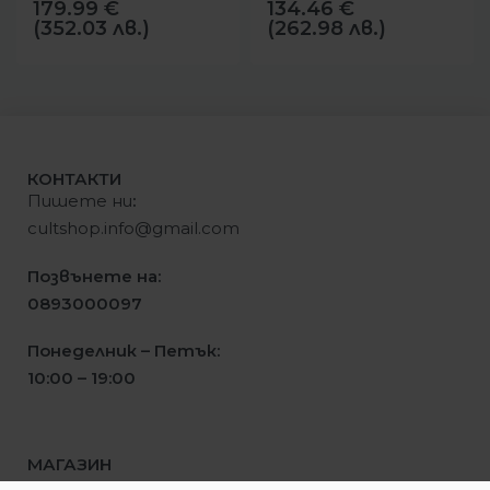
179.99
€
134.46
€
(352.03 лв.)
(262.98 лв.)
КОНТАКТИ
Пишете ни
:
cultshop.info@gmail.com
Позвънете на:
0893000097
Понеделник – Петък:
10:00 – 19:00
МАГАЗИН