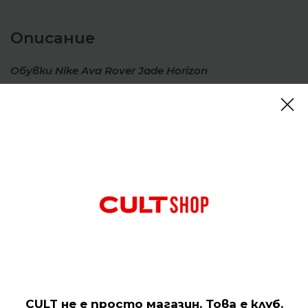
Описание
Обувки Nike Ava Rover Jade Horizon
Иновация, готова за изпълнение, проектирана за
града. Nike Ava Rover издига ежедневието ви на
по-високо ниво с междинна подметка ReactX и
ултралека външна подметка, проектирана за
улиците. Завършете всичко с елегантна, дишаща
горна част, която изглежда толкова добре,
колкото се усеща.
Отзиви (0)
Подобни продукти
CULT не е просто магазин. Това е клуб.