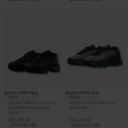
-5%
-31%
БЪРЗ ПРЕГЛЕД
БЪРЗ ПРЕГЛЕД
Nike
Nike
Обувки Nike Air Max 95 OG
Обувки Nike Air Max Dn8
Big Bubble Black/Game
Black/Volt
Royal
189.99
€
194.29
€
(
371.59
лв.
)
(
380.00
лв.
)