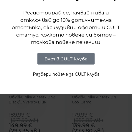
Регистрирай се, качвай нива и
отключвай до 10% допълнителна
отстъпка, ексклузивни оферти и CULT
статус. Колкото повече си вътре –
толкова повече печелиш.
Влез в CULT клуба
Разбери повече за CULT клуба
-21%
-22%
БЪРЗ ПРЕГЛЕД
БЪРЗ ПРЕГЛЕД
Nike
Nike
Обувки Nike Air Max Dn8
Обувки Nike Air Max DN
Black/University Blue
Cool Camo
189.99
€
179.99
€
(
371.59
лв.
)
(
352.03
лв.
)
149.99
€
139.99
€
(293.35 лв.)
(273.80 лв.)