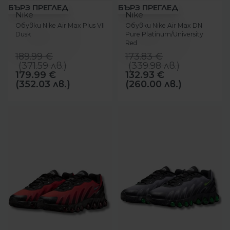
-5%
-24%
БЪРЗ ПРЕГЛЕД
БЪРЗ ПРЕГЛЕД
Nike
Nike
Обувки Nike Air Max Plus VII
Обувки Nike Air Max DN
Dusk
Pure Platinum/University
Red
189.99
€
173.83
€
(
371.59
лв.
)
(
339.98
лв.
)
179.99
€
132.93
€
(352.03 лв.)
(260.00 лв.)