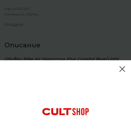
CK1411-400
Категория:
Обувки
СПОДЕЛИ
Описание
Обувки Nike Air Vapormax Plus Coastal Blue/Light
Blue/Blue Void/White
Nike Air VaporMax Plus гледа към миналото, за да ви
тласне към бъдещето с дизайн за дълбоко
пространство. Това обновяване напомня за
супер-технологичния Air Max Plus от 1998 г. с
неговата плаваща клетка, омекотена горна
част и лого на петата. Революционната
технология VaporMax Air го пренася в наши дни.