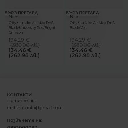
-31%
-31%
БЪРЗ ПРЕГЛЕД
БЪРЗ ПРЕГЛЕД
Nike
Nike
Обувки Nike Air Max Dn8
Обувки Nike Air Max Dn8
Black/University Red/Bright
Black/Volt
Crimson
194.29
€
194.29
€
(
380.00
лв.
)
(
380.00
лв.
)
134.46
€
134.46
€
(262.98 лв.)
(262.98 лв.)
КОНТАКТИ
Пишете ни
:
cultshop.info@gmail.com
Позвънете на:
0893000097