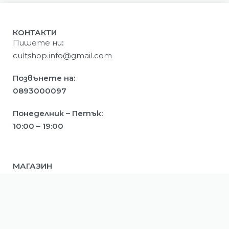
КОНТАКТИ
Пишете ни
:
cultshop.info@gmail.com
Позвънете на:
0893000097
Понеделник – Петък:
10:00 – 19:00
МАГАЗИН
Мъже
Жени
Деца
ИНФОРМАЦИЯ
Ново