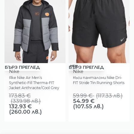
-24%
-17%
NEW
БЪРЗ ПРЕГЛЕД
БЪРЗ ПРЕГЛЕД
Nike
Nike
Яке Nike Air Men’s
Къси панталони Nike Dri-
Synthetic-Fill Therma-FIT
FIT Stride 7in Running Shorts
Jacket Anthracite/Cool Grey
173.83
€
59.99
€
(
117.33
лв.
)
(
339.98
лв.
)
54.99
€
132.93
€
(107.55 лв.)
(260.00 лв.)