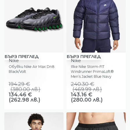
-31%
-40%
БЪРЗ ПРЕГЛЕД
БЪРЗ ПРЕГЛЕД
Nike
Nike
Обувки Nike Air Max Dn8
Яке Nike Storm-FIT
Black/Volt
Windrunner PrimaLoft®
Men’s Jacket Blue Navy
194.29
€
240.30
€
(
380.00
лв.
)
(
469.99
лв.
)
134.46
€
143.16
€
(262.98 лв.)
(280.00 лв.)