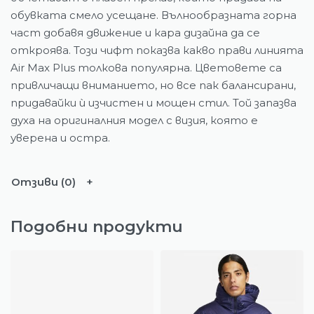
обувката смело усещане. Вълнообразната горна
част добавя движение и кара дизайна да се
откроява.
Този чифт показва какво прави линията
Air Max Plus толкова популярна. Цветовете са
привличащи вниманието, но все пак балансирани,
придавайки ѝ изчистен и мощен стил. Той запазва
духа на оригиналния модел с визия, която е
уверена и остра.
Отзиви (0)
Подобни продукти