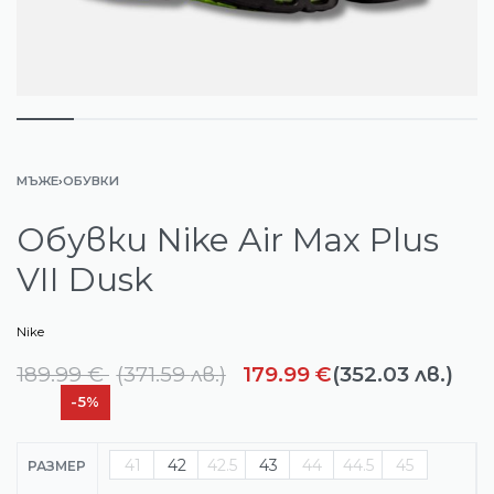
МЪЖЕ
›
ОБУВКИ
Обувки Nike Air Max Plus
VII Dusk
Nike
189.99
€
(
371.59
лв.
)
179.99
€
(352.03 лв.)
-5%
41
42
42.5
43
44
44.5
45
РАЗМЕР