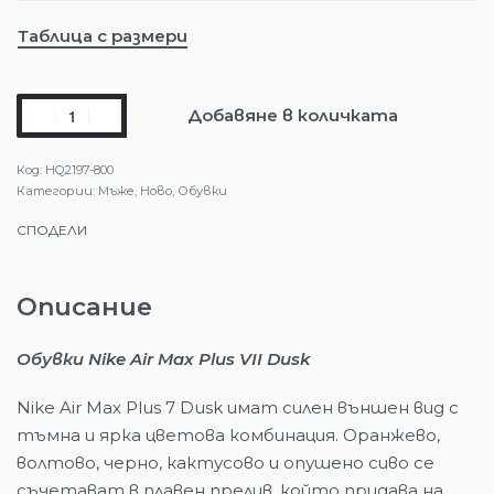
Таблица с размери
Добавяне в количката
HQ2197-800
Категории:
Мъже
,
Ново
,
Обувки
СПОДЕЛИ
Описание
Обувки Nike Air Max Plus VII Dusk
Nike Air Max Plus 7 Dusk имат силен външен вид с
тъмна и ярка цветова комбинация. Оранжево,
волтово, черно, кактусово и опушено сиво се
съчетават в плавен прелив, който придава на