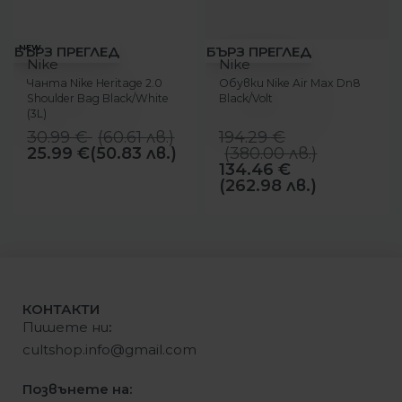
-16%
-31%
NEW
БЪРЗ ПРЕГЛЕД
БЪРЗ ПРЕГЛЕД
Nike
Nike
Чанта Nike Heritage 2.0
Обувки Nike Air Max Dn8
Shoulder Bag Black/White
Black/Volt
(3L)
30.99
€
(
60.61
лв.
)
194.29
€
25.99
€
(50.83 лв.)
(
380.00
лв.
)
134.46
€
(262.98 лв.)
КОНТАКТИ
Пишете ни
:
cultshop.info@gmail.com
Позвънете на: