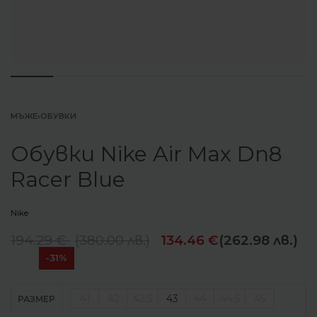
МЪЖЕ
›
ОБУВКИ
Обувки Nike Air Max Dn8
Racer Blue
Nike
194.29
€
(
380.00
лв.
)
134.46
€
(262.98 лв.)
-31%
41
42
42.5
43
44
44.5
45
РАЗМЕР