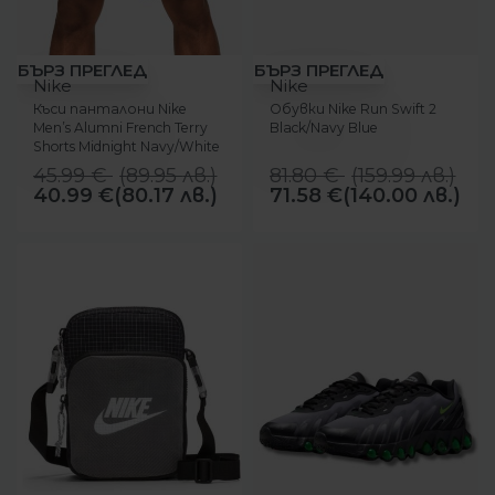
-11%
-12%
БЪРЗ ПРЕГЛЕД
БЪРЗ ПРЕГЛЕД
Nike
Nike
Къси панталони Nike
Обувки Nike Run Swift 2
Men’s Alumni French Terry
Black/Navy Blue
Shorts Midnight Navy/White
45.99
€
(
89.95
лв.
)
81.80
€
(
159.99
лв.
)
40.99
€
(80.17 лв.)
71.58
€
(140.00 лв.)