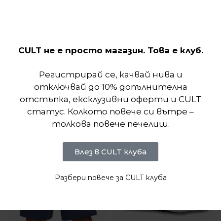
той ви дава усещане за отзивчивост с всяка
стъпка. Потопете се в нереално изживяване на
движение.
CULT не е просто магазин. Това е клуб.
Отзиви (0)
Регистрирай се, качвай нива и
отключвай до 10% допълнителна
Подобни продукти
отстъпка, ексклузивни оферти и CULT
статус. Колкото повече си вътре –
толкова повече печелиш.
Влез в CULT клуба
Разбери повече за CULT клуба