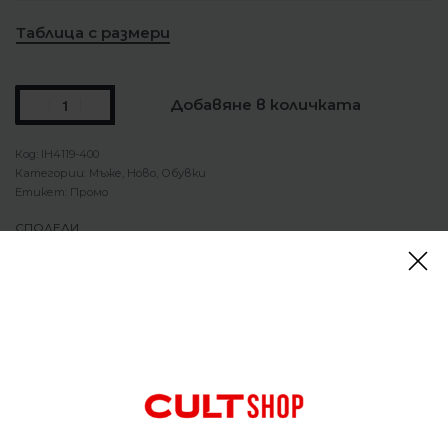
Таблица с размери
Добавяне в количката
IH4119-400
Категории:
Мъже
,
Ново
,
Обувки
Етикет:
Промо
СПОДЕЛИ
Описание
Обувки Nike Air Max Dn8 Racer Blue
Повече въздух, по-малко обем. Dn8 използва
система Dynamic Air в елегантен, нископрофилен
корпус. Задвижван от осем тръби под налягане,