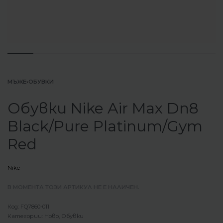
МЪЖЕ
›
ОБУВКИ
Обувки Nike Air Max Dn8
Black/Pure Platinum/Gym
Red
Nike
В МОМЕНТА ТОЗИ АРТИКУЛ НЕ Е НАЛИЧЕН.
FQ7860-011
Категории:
Ново
,
Обувки