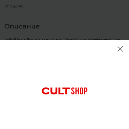
СПОДЕЛИ
Описание
Обувки Nike Air Max Dn8 Black/Pure Platinum/Gym
Red
Повече въздух, по-малко обем. Dn8 използва
система Dynamic Air в елегантен, нископрофилен
корпус. Задвижван от осем тръби под налягане,
той ви дава усещане за отзивчивост с всяка
стъпка. Потопете се в нереално изживяване на
движение.
Отзиви (0)