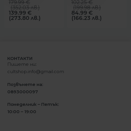
179.99
€
102.25
€
(
352.03
лв.
)
(
199.98
лв.
)
139.99
€
84.99
€
(273.80 лв.)
(166.23 лв.)
КОНТАКТИ
Пишете ни
:
cultshop.info@gmail.com
Позвънете на:
0893000097
Понеделник – Петък:
10:00 – 19:00