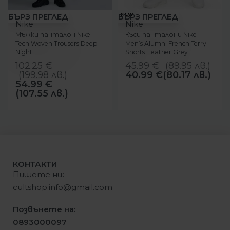
-46%
-11%
NEW
БЪРЗ ПРЕГЛЕД
БЪРЗ ПРЕГЛЕД
Nike
Nike
Мъжки панталон Nike
Къси панталони Nike
Tech Woven Trousers Deep
Men’s Alumni French Terry
Night
Shorts Heather Grey
102.25
€
45.99
€
(
89.95
лв.
)
(
199.98
лв.
)
40.99
€
(80.17 лв.)
54.99
€
(107.55 лв.)
КОНТАКТИ
Пишете ни
:
cultshop.info@gmail.com
Позвънете на:
0893000097