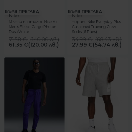
-14%
-20%
БЪРЗ ПРЕГЛЕД
БЪРЗ ПРЕГЛЕД
Nike
Nike
Мъжки панталон Nike Air
Чорапи Nike Everyday Plus
Men’s Fleece Cargo Photon
Cushioned Training Crew
Dust/White
Socks (6 Pairs)
71.58
€
(
140.00
лв.
)
34.99
€
(
68.43
лв.
)
61.35
€
(120.00 лв.)
27.99
€
(54.74 лв.)