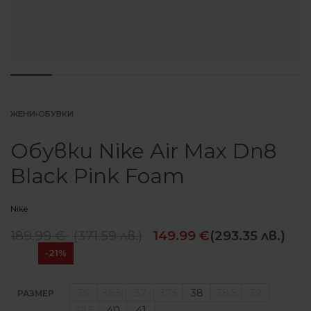
ЖЕНИ
›
ОБУВКИ
Обувки Nike Air Max Dn8
Black Pink Foam
Nike
189.99
€
(
371.59
лв.
)
149.99
€
(293.35 лв.)
-21%
36
36.5
37
37.5
38
38.5
39
РАЗМЕР
39.5
40
41