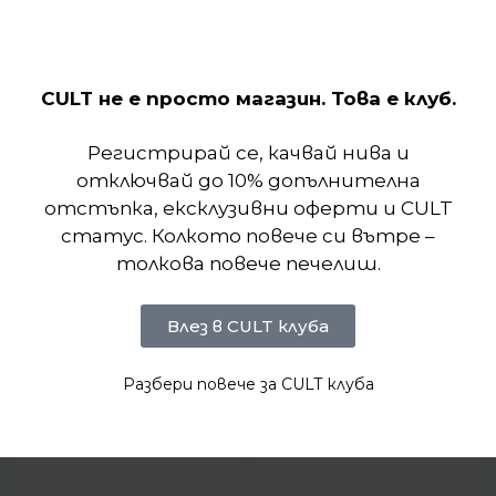
стъпка. Потопете се в нереално изживяване на
движение.
CULT не е просто магазин. Това е клуб.
Отзиви (0)
Регистрирай се, качвай нива и
Подобни продукти
отключвай до 10% допълнителна
отстъпка, ексклузивни оферти и CULT
статус. Колкото повече си вътре –
толкова повече печелиш.
Влез в CULT клуба
Разбери повече за CULT клуба