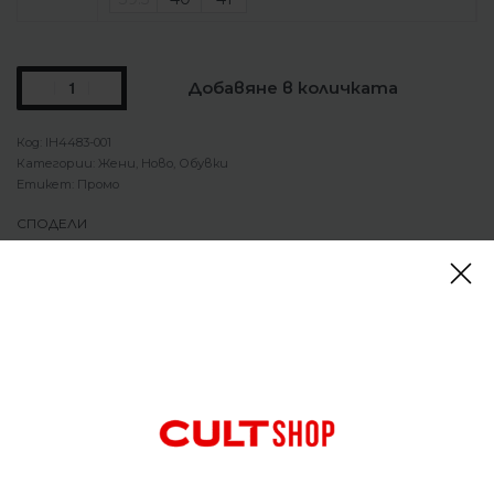
Добавяне в количката
IH4483-001
Категории:
Жени
,
Ново
,
Обувки
Етикет:
Промо
СПОДЕЛИ
Описание
Обувки Nike Air Max Dn8 Black Pink Foam
Повече въздух, по-малко обем. Dn8 използва
система Dynamic Air в елегантен, нископрофилен
корпус. Задвижван от осем тръби под налягане,
той ви дава усещане за отзивчивост с всяка