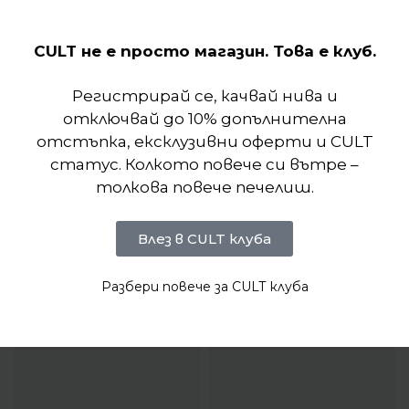
Отзиви (0)
CULT не е просто магазин. Това е клуб.
Регистрирай се, качвай нива и
отключвай до 10% допълнителна
отстъпка, ексклузивни оферти и CULT
статус. Колкото повече си вътре –
толкова повече печелиш.
Влез в CULT клуба
Разбери повече за CULT клуба