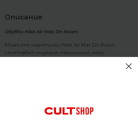
Описание
Обувки Nike Air Max Dn Roam
Мъжките маратонки Nike Air Max Dn Roam
съчетават модерна технология, меко
омекотяване и изчистен дизайн за комфорт и
динамика през целия ден. Проектирани да
осигурят максимален комфорт и стабилност в
ежедневието. Горната част е изработена от
комбинация от дишаща мрежа и синтетични
панели, които осигуряват отлична циркулация на
въздуха и поддръжка. Конструкцията следва
формата на стъпалото, а подсилената зона
около петата гарантира сигурност при
движение.