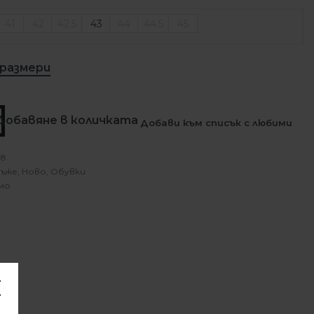
41
42
42.5
43
44
44.5
45
 размери
Добавяне в количката
Добави към списък с любими
18
ъже
,
Ново
,
Обувки
мо
Instagram