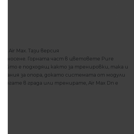
Facebook
Следвайте ни
а Air Max. Тази версия
но носене.
Горната част в цветовете Pure
 който е подходящ както за тренировки, така и
вания за опора, докато
системата от модули
 бягате в града или тренирате, Air Max Dn е