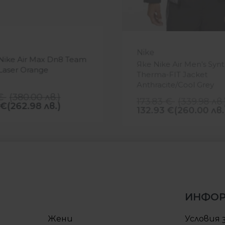
-24%
Nike
Nike Air Max Dn8 Team
Яке Nike Air Men’s Synth
Laser Orange
Therma-FIT Jacket
Anthracite/Cool Grey
€
(
380.00
лв.
)
173.83
€
(
339.98
лв.
€
(262.98 лв.)
132.93
€
(260.00 лв.
ИНФО
Жени
Условия 