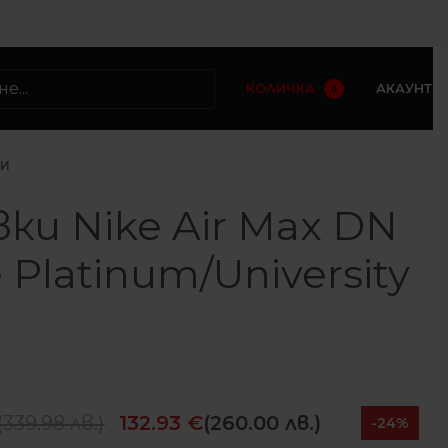
КОЛИЧКА
АКАУНТ
0
КИ
ки Nike Air Max DN
 Platinum/University
(
339.98
лв.
)
132.93
€
(260.00 лв.)
-24%