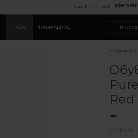
КОНТАКТИ
Влез в CULT клуб
НОВО
НАМАЛЕНИЕ
МЪЖЕ
›
ОБУВ
Обув
Pure
Red
Nike
173.83
€