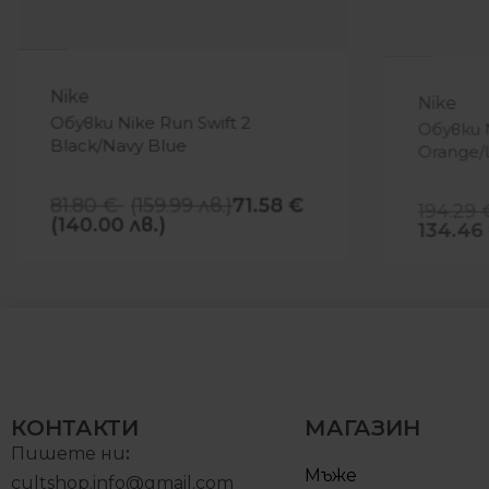
-12%
-31%
Nike
Nike
Обувки Nike Run Swift 2
Обувки 
Black/Navy Blue
Orange/
81.80
€
(
159.99
лв.
)
71.58
€
194.29
(140.00 лв.)
134.46
КОНТАКТИ
МАГАЗИН
Пишете ни
:
Мъже
cultshop.info@gmail.com