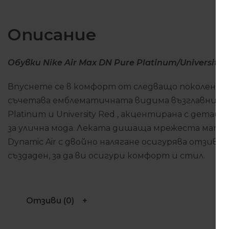
Описание
Обувки Nike Air Max DN Pure Platinum/University 
Впуснете се в комфорт от следващо поколение
съчетава
емблематичната видима възглавничка
Platinum и University Red
, акцентирана с
детайли
за улична мода.
Леката
дишаща мрежеста матери
Dynamic Air
с двойно налягане осигурява отзивчив
създаден, за да ви осигури комфорт и стил.
Отзиви (0)