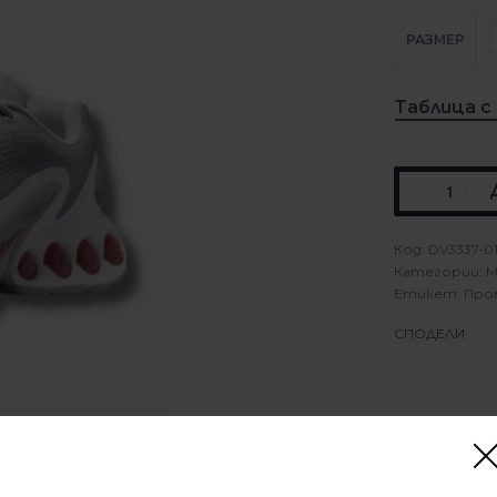
РАЗМЕР
Таблица с
DV3337-0
Категории:
М
Етикет:
Про
СПОДЕЛИ