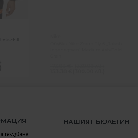
-12%
Nike
etic-Fill
Обувки Nike Zoom Fly 6 „Jakob
Ingebrigtsen“ Medium Ash/Gold
Grain
)
173.83
€
(
339.98
лв.
)
)
153.38
€
(300.00 лв.)
РМАЦИЯ
НАШИЯТ БЮЛЕТИН
за ползване