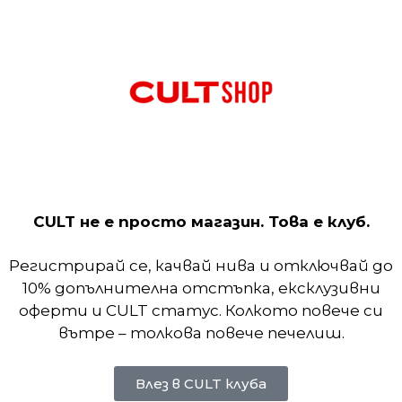
Red
 с
Nike Air Max Dn
, смела еволюция на наследството н
 Air
с футуристичен дизайн, създаден за целоднев
,
осигурява елегантен и универсален външен вид,
CULT не е просто магазин. Това е клуб.
я се комбинира с издръжливи синтетични наслаг
о омекотяване при всяка крачка. Независимо дали
Регистрирай се, качвай нива и отключвай до
10% допълнителна отстъпка, ексклузивни
оферти и CULT статус. Колкото повече си
вътре – толкова повече печелиш.
Влез в CULT клуба