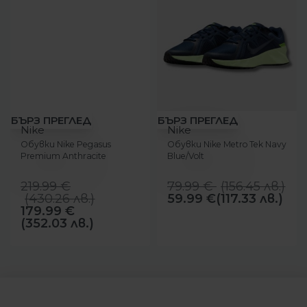
-18%
-25%
БЪРЗ ПРЕГЛЕД
БЪРЗ ПРЕГЛЕД
Nike
Nike
Обувки Nike Pegasus
Обувки Nike Metro Tek Navy
Premium Anthracite
Blue/Volt
219.99
€
79.99
€
(
156.45
лв.
)
(
430.26
лв.
)
59.99
€
(117.33 лв.)
179.99
€
(352.03 лв.)