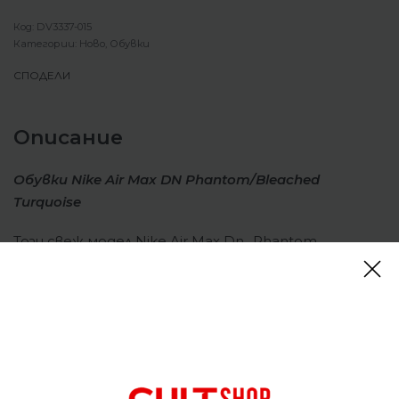
DV3337-015
Категории:
Ново
,
Обувки
СПОДЕЛИ
Описание
Обувки Nike Air Max DN Phantom/Bleached
Turquoise
Този свеж модел Nike
Air Max Dn
„Phantom
Bleached Turquoise“ се готви да направи фурор.
Цветовата гама е с почти бяла многослойна
мрежеста горна част с хаптични принтове за
допълнителна издръжливост. Ярък тюркоазен
оттенък подчертава TPU клипса в средната
част на стъпалото и отзад за цветен акцент,
позволявайки на логата Swoosh и Dn да блестят.