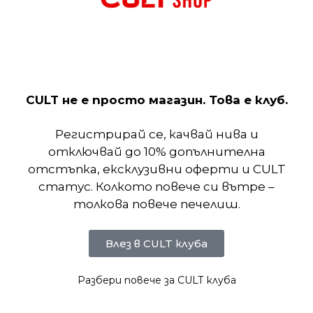
Лъскавият пластмасов връх и синтетичният
калник приличат на емблематичната TN.
Междинната подметка от пяна Phylon съдържа
четири динамични въздушни мехурчета с двойно
налягане в петата за отлично омекотяване и
CULT не е просто магазин. Това е клуб.
дълготраен комфорт.
Регистрирай се, качвай нива и
Отзиви (0)
отключвай до 10% допълнителна
отстъпка, ексклузивни оферти и CULT
статус. Колкото повече си вътре –
Подобни продукти
толкова повече печелиш.
Влез в CULT клуба
Разбери повече за CULT клуба