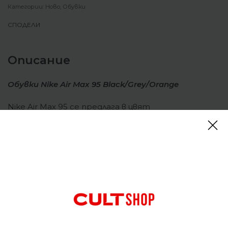
Категории:
Ново
,
Обувки
СПОДЕЛИ
Описание
Обувки Nike Air Max 95 Black/Grey/Orange
Nike Air Max 95 се предлага в цвят
„Black/Grey/Orange“, невиждан досега при модела.
Tук въпросната емблема замества типичния за
Air Max 95 Swoosh, който се намира на задната
пета в малък, почти миниатюрен размер.
Подчертано в оранжево, допълва цвета на
логото Air Max, както и на възглавничките Air
отдолу. За сравнение, останалата част от
конструкцията е рязко отклонение от тона,
тъй като е разположена между слоеве черна