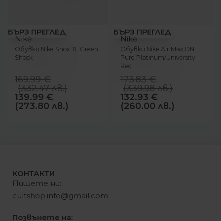
-18%
-24%
БЪРЗ ПРЕГЛЕД
БЪРЗ ПРЕГЛЕД
Nike
Nike
Обувки Nike Shox TL Green
Обувки Nike Air Max DN
Shock
Pure Platinum/University
Red
169.99
€
173.83
€
(
332.47
лв.
)
(
339.98
лв.
)
139.99
€
132.93
€
(273.80 лв.)
(260.00 лв.)
КОНТАКТИ
Пишете ни
:
cultshop.info@gmail.com
Позвънете на: