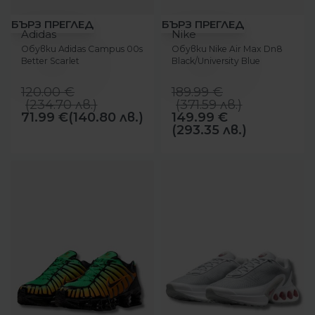
-40%
-21%
БЪРЗ ПРЕГЛЕД
БЪРЗ ПРЕГЛЕД
Adidas
Nike
Обувки Adidas Campus 00s
Обувки Nike Air Max Dn8
Better Scarlet
Black/University Blue
120.00
€
189.99
€
(
234.70
лв.
)
(
371.59
лв.
)
71.99
€
(140.80 лв.)
149.99
€
(293.35 лв.)