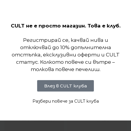
кожа и мрежа, която изглежда като отразяващи
панели.
CULT не е просто магазин. Това е клуб.
Отзиви (0)
Регистрирай се, качвай нива и
Подобни продукти
отключвай до 10% допълнителна
отстъпка, ексклузивни оферти и CULT
статус. Колкото повече си вътре –
толкова повече печелиш.
Влез в CULT клуба
Разбери повече за CULT клуба