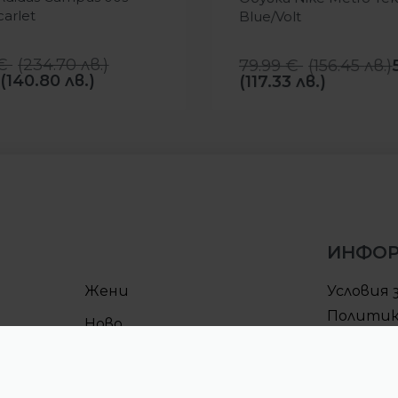
carlet
Blue/Volt
€
(
234.70
лв.
)
79.99
€
(
156.45
лв.
)
(140.80 лв.)
(117.33 лв.)
ИНФО
Жени
Условия 
Политик
Ново
поверит
Условия 
Процеду