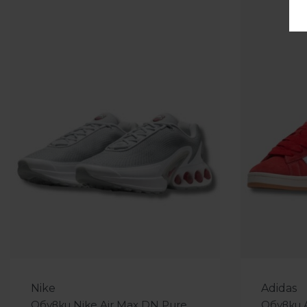
-24%
-40%
Nike
Adidas
Обувки Nike Air Max DN Pure
Обувки 