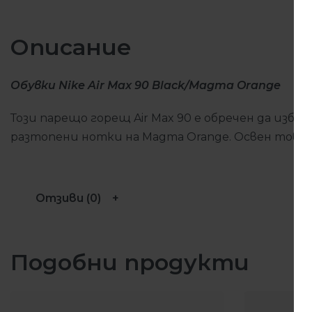
Описание
Обувки Nike Air Max 90 Black/Magma Orange
Този парещо горещ Air Max 90 е обречен да избу
разтопени нотки на Magma Orange. Освен това, 
Отзиви (0)
Подобни продукти