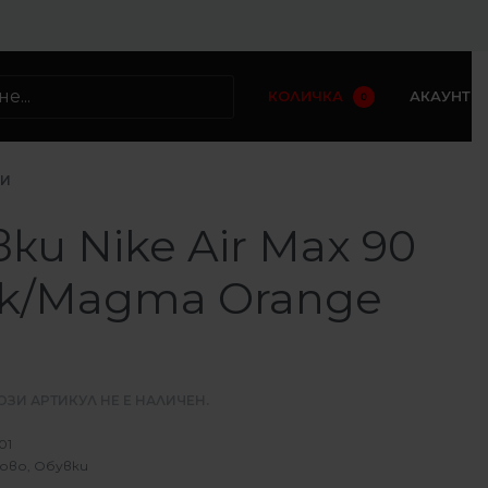
КОЛИЧКА
АКАУНТ
0
КИ
ки Nike Air Max 90
ck/Magma Orange
ОЗИ АРТИКУЛ НЕ Е НАЛИЧЕН.
01
ово
,
Обувки