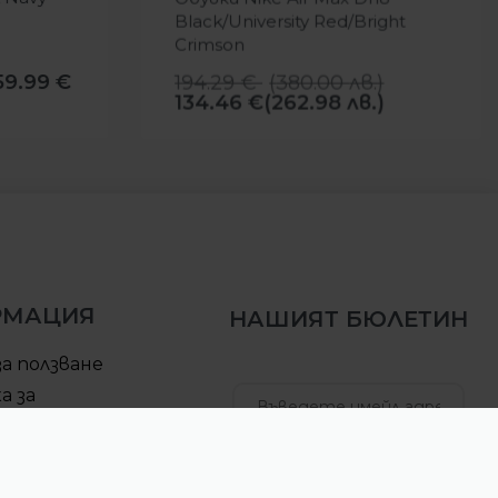
Black/University Red/Bright
Crimson
59.99
€
194.29
€
(
380.00
лв.
)
134.46
€
(262.98 лв.)
РМАЦИЯ
НАШИЯТ БЮЛЕТИН
за ползване
а за
елност
за доставка
АБОНИРАЙ СЕ
ра за връщане