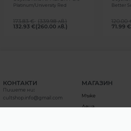
Platinum/University Red
Better S
173.83
€
(
339.98
лв.
)
120.00
132.93
€
(260.00 лв.)
71.99
€
КОНТАКТИ
МАГАЗИН
Пишете ни
:
Мъже
cultshop.info@gmail.com
Деца
Позвънете на:
Намалени
0893000097