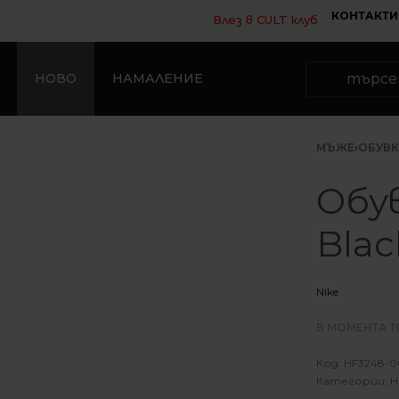
КОНТАКТИ
Влез в CULT клуб
НОВО
НАМАЛЕНИЕ
МЪЖЕ
›
ОБУВ
Обув
Bla
Nike
В МОМЕНТА Т
HF3248-0
Категории:
Н