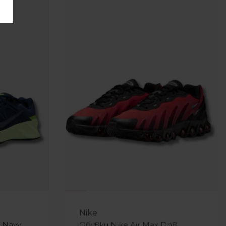
-31%
Nike
 Navy
Обувки Nike Air Max Dn8