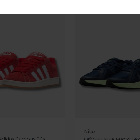
-25%
Nike
Adidas Campus 00s
Обувки Nike Metro Tek