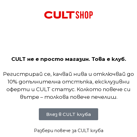
хне. Богат на пластове дизайн се отличава с текс
CULT не е просто магазин. Това е клуб.
тонираният Air модул добавя леко омекотяване. Д
Регистрирай се, качвай нива и отключвай до
10% допълнителна отстъпка, ексклузивни
оферти и CULT статус. Колкото повече си
вътре – толкова повече печелиш.
Влез в CULT клуба
Разбери повече за CULT клуба