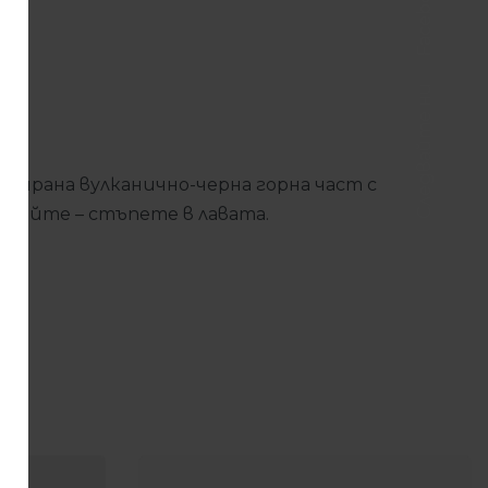
Facebook
Следвайте ни
турирана вулканично-черна горна част с
авайте – стъпете в лавата.