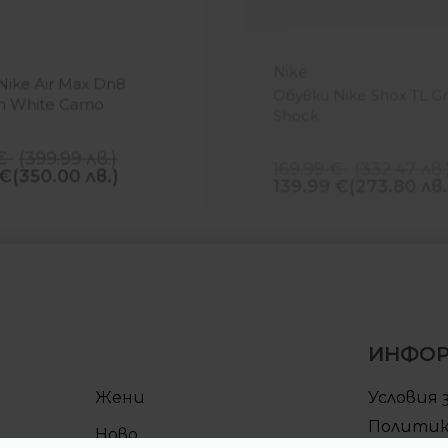
-18%
Nike
Nike Air Max Dn8
Обувки Nike Shox TL G
 White Camo
Shock
€
(
399.99
лв.
)
169.99
€
(
332.47
лв.
€
(350.00 лв.)
139.99
€
(273.80 лв.
ИНФО
Жени
Условия 
Политик
Ново