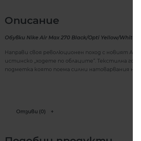
Описание
Обувки Nike Air Max 270 Black/Opti Yellow/White/
Направи своя революционен поход с новият Air 
истинско „ходете по облаците“. Текстилна горн
подметка която поема силни натоварвания на 
Отзиви (0)
Подобни продукти