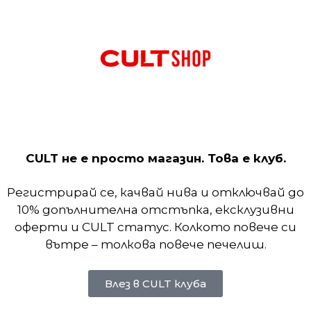
Light Smoke Grey
Max 270.Огромната Air Max въздушна камера която 
а част прилепва плътно по крака за да ви достав
ходилото.
CULT не е просто магазин. Това е клуб.
Регистрирай се, качвай нива и отключвай до
10% допълнителна отстъпка, ексклузивни
оферти и CULT статус. Колкото повече си
вътре – толкова повече печелиш.
Влез в CULT клуба