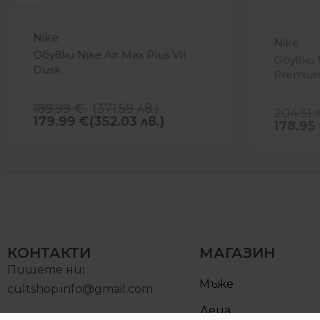
-5%
-12%
Nike
Nike
Обувки Nike Air Max Plus VII
Обувки 
Dusk
Premium
189.99
€
(
371.59
лв.
)
204.51
179.99
€
(352.03 лв.)
178.95
КОНТАКТИ
МАГАЗИН
Пишете ни
:
Мъже
cultshop.info@gmail.com
Деца