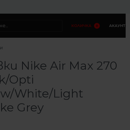
КОЛИЧКА
АКАУНТ
0
КИ
ки Nike Air Max 270
k/Opti
ow/White/Light
ke Grey