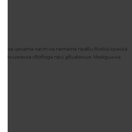
Facebook
Следвайте ни
заема цялата част на петата прави всяка крачка
и максимална свобода при движение. Междинна