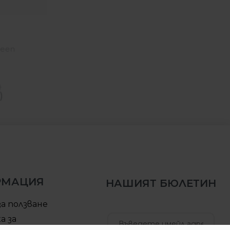
-41%
Nike
reen
Обувки Nike Lunar Roam
Premium Black Smoke Grey
)
163.61
€
(
319.99
лв.
)
96.63
€
)
(189.00 лв.)
РМАЦИЯ
НАШИЯТ БЮЛЕТИН
за ползване
а за