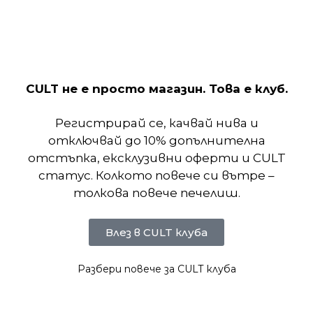
производителност, 9060 предлага превъзходно
омекотяване и поддръжка. Идеална както за
ентусиасти на маратонки, така и за ежедневни
потребители, тази серия е задължителна част
от гардероба ви.
CULT не е просто магазин. Това е клуб.
Регистрирай се, качвай нива и
Отзиви (0)
отключвай до 10% допълнителна
отстъпка, ексклузивни оферти и CULT
Подобни продукти
статус. Колкото повече си вътре –
толкова повече печелиш.
Влез в CULT клуба
Разбери повече за CULT клуба