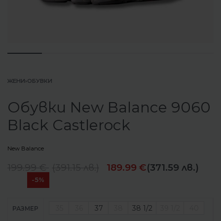
ЖЕНИ
›
ОБУВКИ
Обувки New Balance 9060
Black Castlerock
New Balance
199.99
€
(
391.15
лв.
)
189.99
€
(371.59 лв.)
-5%
35
36
37
38
38 1/2
39 1/2
40
РАЗМЕР