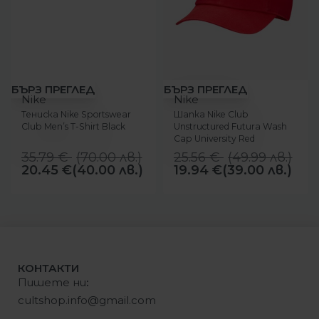
-43%
-22%
БЪРЗ ПРЕГЛЕД
БЪРЗ ПРЕГЛЕД
Nike
Nike
Тениска Nike Sportswear
Шапка Nike Club
Club Men’s T-Shirt Black
Unstructured Futura Wash
Cap University Red
35.79
€
(
70.00
лв.
)
25.56
€
(
49.99
лв.
)
20.45
€
(40.00 лв.)
19.94
€
(39.00 лв.)
КОНТАКТИ
Пишете ни
:
cultshop.info@gmail.com