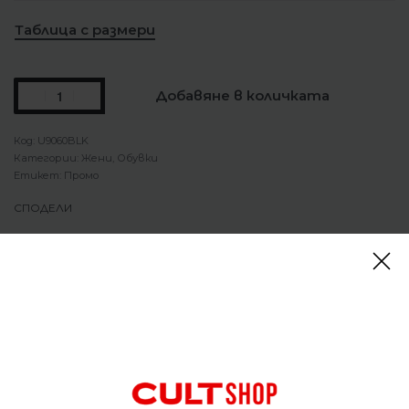
Таблица с размери
Добавяне в количката
U9060BLK
Категории:
Жени
,
Обувки
Етикет:
Промо
СПОДЕЛИ
Описание
Обувки New Balance 9060 Black Castlerock
Тази стилна маратонка съчетава
емблематичната изработка на New Balance с
модерен дизайн. Проектирана за комфорт и